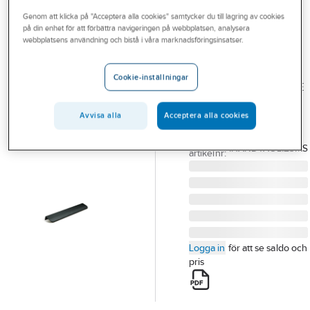
Outlet
Genom att klicka på "Acceptera alla cookies" samtycker du till lagring av cookies
på din enhet för att förbättra navigeringen på webbplatsen, analysera
MACRO
Branscher
webbplatsens användning och bistå i våra marknadsföringsinsatser.
Handtag Line
Tjänster
Handtag, Macro
Cookie-inställningar
MACRO HANDTAG LINE
Vårt erbjudande
HANDTAG 232MM
Bli kund
Avvisa alla
Acceptera alla cookies
MATTSVART
Artikelnummer:
8917092
Aktuellt
Lev.
IHANDTAGLI23MS
artikelnr:
Logga in
för att se saldo och
pris