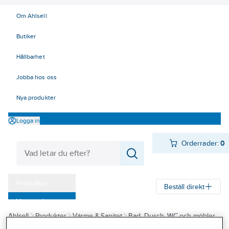
Om Ahlsell
Butiker
Hållbarhet
Jobba hos oss
Nya produkter
Logga in
Orderrader:
0
Produkter
Beställ direkt
Varumärken
Ahlsell
Produkter
Värme & Sanitet
Bad, Dusch, WC och möbler
Kampanjer
Badrumsmöbler och badrumsskåp
Handtag/Knoppar