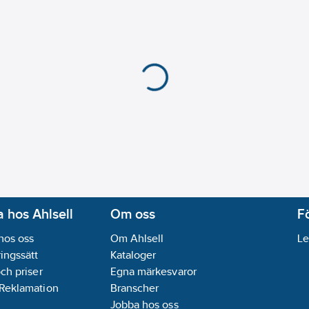
 hos Ahlsell
Om oss
F
hos oss
Om Ahlsell
Le
ingssätt
Kataloger
och priser
Egna märkesvaror
 Reklamation
Branscher
Jobba hos oss