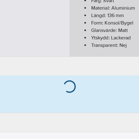
Färg:
Svart
Material:
Aluminium
Längd:
136
mm
Form:
Konsol/Bygel
Glansvärde:
Matt
Ytskydd:
Lackerad
Transparent:
Nej
REACH Datum:
2025-0
REACH Informationspl