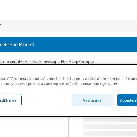
nde
Bli kund
Aktuellt
drumsmöbler och badrumsskåp
Handtag/Knoppar
A-COLLECTION
cka på "Acceptera alla cookies" samtycker du till lagring av cookies på din enhet för att förbätt
Handtag Solution
en, analysera webbplatsens användning och bistå i våra marknadsföringsinsatser.
HANDTAG SOLUTION KO
Artikelnummer:
8917087
Avvisa alla
Acceptera
ställningar
Lev. artikelnr:
22497-A