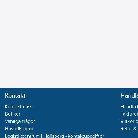
Kontakt
Handla
Kontakta oss
Handla 
Butiker
Fakturer
Vanliga frågor
Villkor 
Huvudkontor
Retur &
Logistikcentrum i Hallsberg - kontaktuppgifter