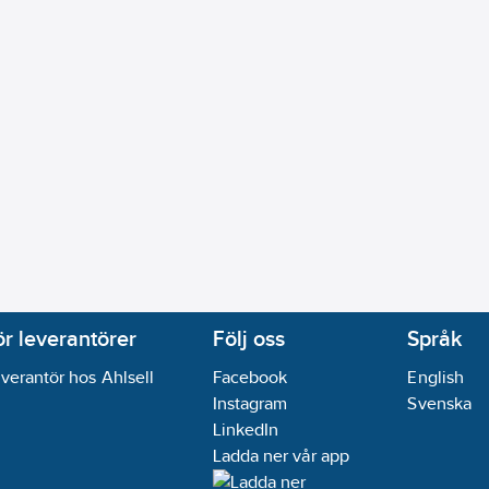
ör leverantörer
Följ oss
Språk
verantör hos Ahlsell
Facebook
English
Instagram
Svenska
LinkedIn
Ladda ner vår app