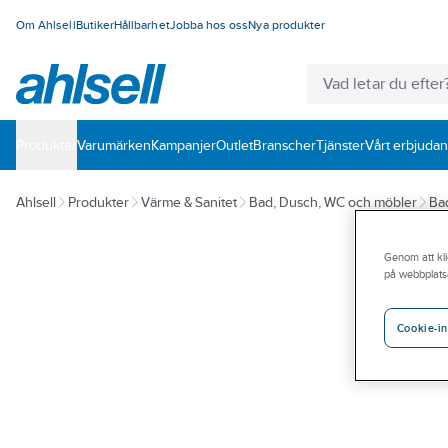
Om Ahlsell
Butiker
Hållbarhet
Jobba hos oss
Nya produkter
Produkter
Varumärken
Kampanjer
Outlet
Branscher
Tjänster
Vårt erbjuda
Ahlsell
Produkter
Värme & Sanitet
Bad, Dusch, WC och möbler
Ba
Genom att kli
på webbplats
Cookie-in