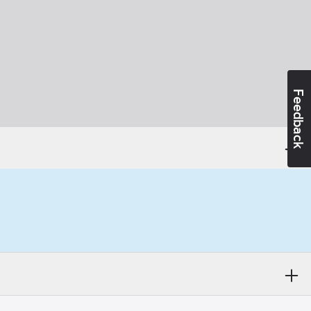
Feedback
7-11
ikt:
Nej