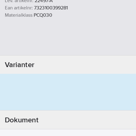
Lev. artikelnr:
22497-A
Ean artikelnr:
7323100399281
Materialklass
PCQ030
Varianter
Dokument