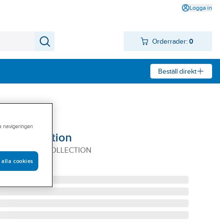
Logga in
Orderrader:
0
Beställ direkt
ra navigeringen
, a-collection
RT SVART, A-COLLECTION
 alla cookies