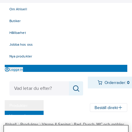
Om Ahlsell
Butiker
Hållbarhet
Jobba hos oss
Nya produkter
Logga in
Orderrader:
0
Produkter
Beställ direkt
Varumärken
Ahlsell
Produkter
Värme & Sanitet
Bad, Dusch, WC och möbler
Kampanjer
Badrumsmöbler och badrumsskåp
Handtag/Knoppar