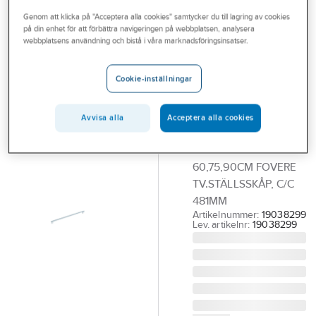
Outlet
Genom att klicka på "Acceptera alla cookies" samtycker du till lagring av cookies
på din enhet för att förbättra navigeringen på webbplatsen, analysera
A-COLLECTION
Branscher
webbplatsens användning och bistå i våra marknadsföringsinsatser.
Handtag för 45,
Tjänster
60, 75, 90 &
Cookie-inställningar
120cm skåp
Vårt erbjudande
Fovere, a-
Aktuellt
Avvisa alla
Acceptera alla cookies
collection
HANDTAG FÖR
60,75,90CM FOVERE
TV.STÄLLSSKÅP, C/C
481MM
Artikelnummer:
19038299
Lev. artikelnr:
19038299