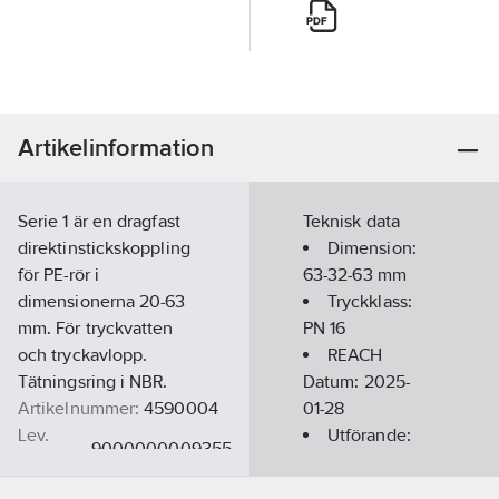
Artikelinformation
Serie 1 är en dragfast
Teknisk data
direktinstickskoppling
Dimension:
för PE-rör i
63-32-63 mm
dimensionerna 20-63
Tryckklass:
mm. För tryckvatten
PN 16
och tryckavlopp.
REACH
Tätningsring i NBR.
Datum:
2025-
Artikelnummer:
4590004
01-28
Lev.
Utförande:
9000000009355
artikelnr:
Instick
Materialklass
PMN150
REACH