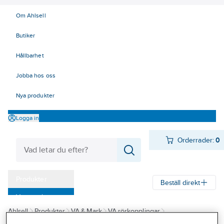
Om Ahlsell
Butiker
Hållbarhet
Jobba hos oss
Nya produkter
Logga in
Orderrader:
0
Produkter
Beställ direkt
Varumärken
Ahlsell
Produkter
VA & Mark
VA rörkopplingar
Kampanjer
Plaströrskopplingar
Plasson
Plasson Serie 1