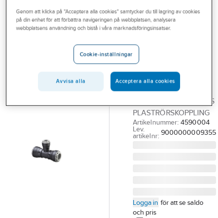
Outlet
Genom att klicka på "Acceptera alla cookies" samtycker du till lagring av cookies
på din enhet för att förbättra navigeringen på webbplatsen, analysera
PLASSON
Branscher
webbplatsens användning och bistå i våra marknadsföringsinsatser.
Ulefos 1034 T-
Tjänster
koppling 90°
Cookie-inställningar
förminskat
Vårt erbjudande
avstick
Bli kund
Avvisa alla
Acceptera alla cookies
63/32/63 T-RÖR
Aktuellt
PLASSON 1034 ULEFOS
PLASTRÖRSKOPPLING
Artikelnummer:
4590004
Lev.
9000000009355
artikelnr:
Logga in
för att se saldo
och pris