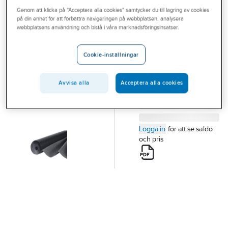
Outlet
Genom att klicka på "Acceptera alla cookies" samtycker du till lagring av cookies
Rotspärr
på din enhet för att förbättra navigeringen på webbplatsen, analysera
Branscher
webbplatsens användning och bistå i våra marknadsföringsinsatser.
ROTSPÄRR 280G/M2.
2X25M
Tjänster
Artikelnummer:
19046710
Cookie-inställningar
Lev. artikelnr:
160003
Vårt erbjudande
Aktuellt
Avvisa alla
Acceptera alla cookies
Logga in
för att se saldo
och pris