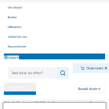
Om Ahlsell
Butiker
Hållbarhet
Jobba hos oss
Nya produkter
Logga in
Orderrader:
0
Produkter
Beställ direkt
Varumärken
Ahlsell
Produkter
VA & Mark
Geotekniska produkter
Ogräsduk
Kampanjer