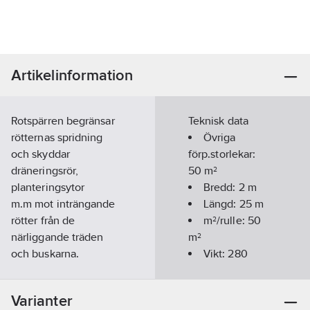
Artikelinformation
Rotspärren begränsar
Teknisk data
rötternas spridning
Övriga
och skyddar
förp.storlekar:
dräneringsrör,
50 m²
planteringsytor
Bredd:
2
m
m.m mot inträngande
Längd:
25
m
rötter från de
m²/rulle:
50
närliggande träden
m²
och buskarna.
Vikt:
280
Artikelnummer:
19046710
g/m²
Lev. artikelnr:
160003
Färg:
Svart
Varianter
Materialklass
PMR190
På rulle:
Ja