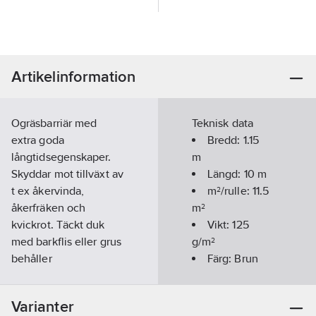
Artikelinformation
Ogräsbarriär med
Teknisk data
extra goda
Bredd:
1.15
långtidsegenskaper.
m
Skyddar mot tillväxt av
Längd:
10
m
t ex åkervinda,
m²/rulle:
11.5
åkerfräken och
m²
kvickrot. Täckt duk
Vikt:
125
med barkflis eller grus
g/m²
behåller
Färg:
Brun
egenskaperna i upp
På rulle:
Ja
till 25 år. Perfekt för
Varianter
användning i