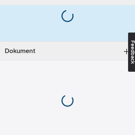
sluttningar där
täcklager annars
eroderar bort av vind
och regn. 4-5 års
livslängd utan
övertäckning.
Feedba
Artikelnummer:
19038044
Dokument
Lev.
PLANGOLD35
artikelnr:
Ean
5450208004952
artikelnr:
Materialklass
PMR190