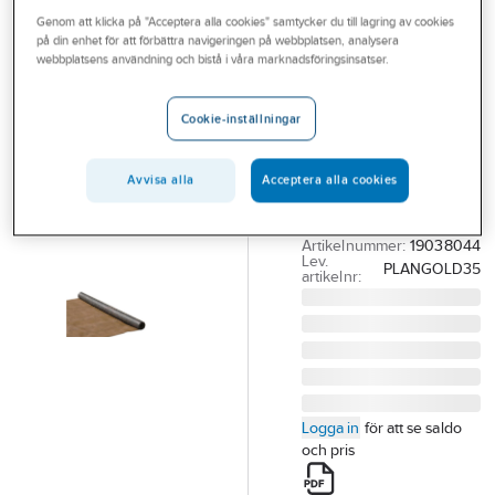
Outlet
Genom att klicka på "Acceptera alla cookies" samtycker du till lagring av cookies
BYGGROS
på din enhet för att förbättra navigeringen på webbplatsen, analysera
Plantex
Branscher
webbplatsens användning och bistå i våra marknadsföringsinsatser.
Premium
Tjänster
Weedmax
Cookie-inställningar
Vårt erbjudande
PLANTEX PREMIUM
PLUS WEEDMAX
Aktuellt
Avvisa alla
Acceptera alla cookies
1.15X10M. MÖRKBRUN
125G/M2
Artikelnummer:
19038044
Lev.
PLANGOLD35
artikelnr:
Logga in
för att se saldo
och pris