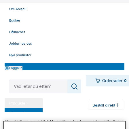
Om Ahlsell
Butiker
Hållbarhet
Jobba hos oss
Nya produkter
Logga in
Orderrader:
0
Produkter
Beställ direkt
Varumärken
Ahlsell
Produkter
VA & Mark
Geotekniska produkter
Ogräsduk
Kampanjer