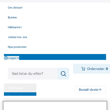
Om Ahlsell
Butiker
Hållbarhet
Jobba hos oss
Nya produkter
Logga in
Orderrader:
0
Produkter
Beställ direkt
Varumärken
Ahlsell
Produkter
Personligt skydd
Kläder
Tröjor
T-shirts
Kampanjer