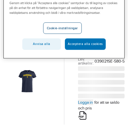
Genom att klicka på "Acceptera alla cookies" samtycker du till lagring av cookies
Outlet
CLIQUE
på din enhet för att förbättra navigeringen på webbplatsen, analysera
T-shirt Clique
webbplatsens användning och bistå i våra marknadsföringsinsatser.
Branscher
039021SE SWE
Tjänster
T-SHIRT CLIQUE
Cookie-inställningar
039021SE SWE RETAIL
Vårt erbjudande
UNISEX MÖRK MARIN
Avvisa alla
Acceptera alla cookies
Aktuellt
M
Artikelnummer:
163711
Lev.
039021SE-580-5
artikelnr:
Logga in
för att se saldo
och pris