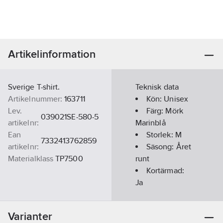
Artikelinformation
Sverige T-shirt.
Teknisk data
Artikelnummer:
163711
Kön:
Unisex
Lev.
Färg:
Mörk
039021SE-580-5
artikelnr:
Marinblå
Ean
Storlek:
M
7332413762859
artikelnr:
Säsong:
Året
Materialklass
TP7500
runt
Kortärmad:
Ja
Kragtyp:
Rund
Varianter