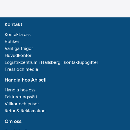
354420-580-7
artikelnr:
Ean
7332413606337
artikelnr:
Kontakt
Materialklass
TP7510
Kontakta oss
Butiker
Vanliga frågor
Huvudkontor
Logistikcentrum i Hallsberg - kontaktuppgifter
Press och media
Handla hos Ahlsell
Handla hos oss
Faktureringssätt
Villkor och priser
Retur & Reklamation
Om oss