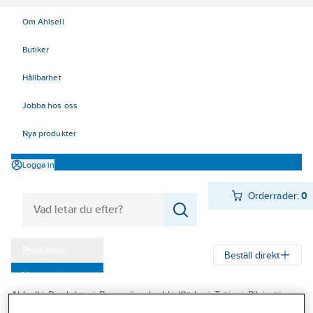
Om Ahlsell
Butiker
Hållbarhet
Jobba hos oss
Nya produkter
Logga in
Orderrader:
0
Produkter
Beställ direkt
Varumärken
Ahlsell
Produkter
Personligt skydd
Kläder
Tröjor
Pikétröjor
Kampanjer