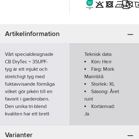
Artikelinformation
Vårt specialdesignade
Teknisk data
CB DryTec + 35UPF-
Kön:
Herr
tyg är ett mjukt och
Färg:
Mörk
stretchigt tyg med
Marinblå
fuktavvisande förmåga
Storlek:
XL
vilket gör pikén till en
Säsong:
Året
favorit i garderoben.
runt
Den unika tri-blend
Kortärmad:
kvaliten har ett brett
Ja
användningsområde
Kragtyp:
för dig med en aktiv
Knappkrage/Button
Varianter
livsstil. Advantage
down