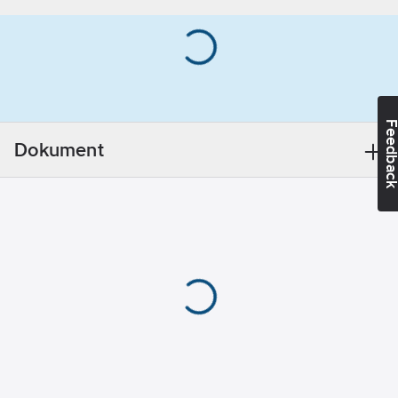
Premium är vår
Materialvikt:
uppdaterade 2.0
190
g/m²
version med "self-
fabric" krage med
randigt tyg inuti som
snygg kontrast.
Feedba
Metallknappar framtill
Dokument
och litet CB-märke
nedtill.
Material:
Huvudmaterial: 52%
Cotton / 45% Polyester
/ 3% Elastane, Vävt
tyg: 100% Bomull. 190
gsm (White 225 gsm).
Tvättråd:
Normal
maskintvätt vid 40
grader.
Artikelnummer:
519103
Lev.