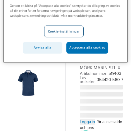
Outlet
Genom att klicka på "Acceptera alla cookies" samtycker du till lagring av cookies
CUTTER & BUCK
på din enhet för att förbättra navigeringen på webbplatsen, analysera
Pikétröja
Branscher
webbplatsens användning och bistå i våra marknadsföringsinsatser.
Cutter & Buck
Tjänster
Advantage
Cookie-inställningar
Vårt erbjudande
Premium
PIKÉTRÖJA C&B
Bli kund
Avvisa alla
Acceptera alla cookies
ADVANTAGE
Aktuellt
354420 PREMIUM
MÖRK MARIN STL XL
Artikelnummer:
519103
Lev.
354420-580-7
artikelnr:
Logga in
för att se saldo
och pris