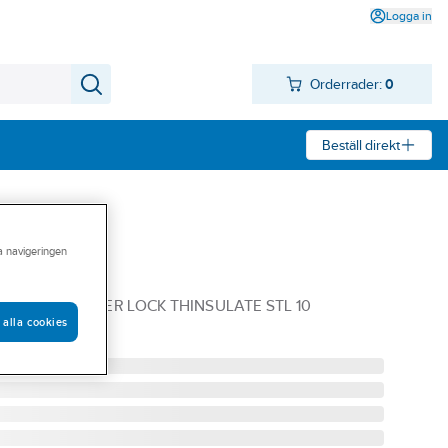
Logga in
Orderrader:
0
Beställ direkt
ra navigeringen
ra T6030
30 MED FINGER LOCK THINSULATE STL 10
 alla cookies