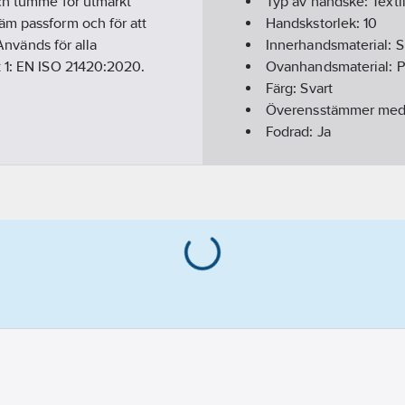
och tumme för utmärkt
Typ av handske:
Texti
äm passform och för att
Handskstorlek:
10
 Används för alla
Innerhandsmaterial:
S
t 1: EN ISO 21420:2020.
Ovanhandsmaterial:
P
Färg:
Svart
Överensstämmer me
Fodrad:
Ja