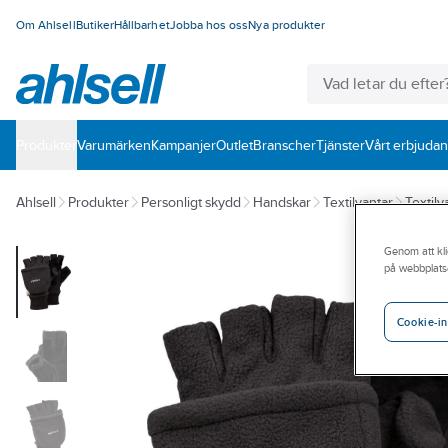
Om Ahlsell
Butiker
Hållbarhet
Jobba hos oss
Nya produkter
Produkter
Varumärken
Kampanjer
Outlet
Branscher
Tjänster
Vårt erbjuda
Ahlsell
Produkter
Personligt skydd
Handskar
Textilvantar
Textilv
Genom att kli
på webbplats
Cookie-in