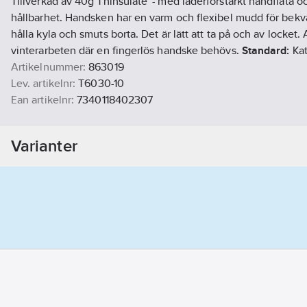
Tillverkad av 40g Thinsulate™- med läderförstärkt handflata 
hållbarhet. Handsken har en varm och flexibel mudd för bekv
hålla kyla och smuts borta. Det är lätt att ta på och av locket.
vinterarbeten där en fingerlös handske behövs.
Standard:
Ka
Artikelnummer:
863019
Lev. artikelnr:
T6030-10
Ean artikelnr:
7340118402307
Materialklass
TJ3010
Varianter