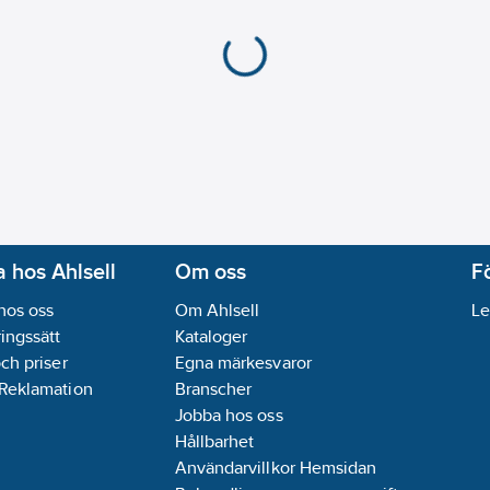
 hos Ahlsell
Om oss
F
hos oss
Om Ahlsell
Le
ingssätt
Kataloger
och priser
Egna märkesvaror
 Reklamation
Branscher
Jobba hos oss
Hållbarhet
Användarvillkor Hemsidan