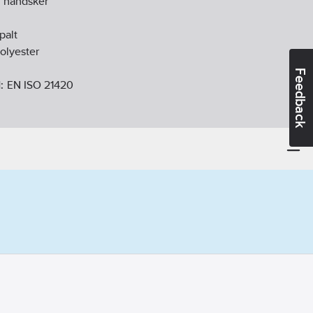
l handsker
palt
olyester
Feedback
d:
EN ISO 21420