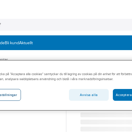
nde
Bli kund
Aktuellt
antar
cka på "Acceptera alla cookies" samtycker du till lagring av cookies på din enhet för att förbätt
TEGERA®
en, analysera webbplatsens användning och bistå i våra marknadsföringsinsatser.
Textilhandske T
TEXTILHANDSKE TEGERA
Avvisa alla
Acceptera
ställningar
Artikelnummer:
570065
Lev. artikelnr:
931-8