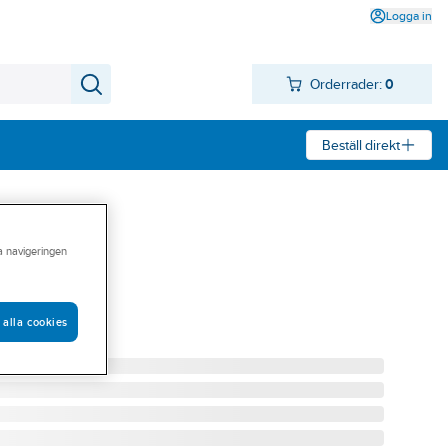
Logga in
Orderrader:
0
Beställ direkt
ra navigeringen
egera 931
 931 STL 8
 alla cookies