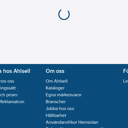
 hos Ahlsell
Om oss
F
hos oss
Om Ahlsell
Le
ingssätt
Kataloger
och priser
Egna märkesvaror
 Reklamation
Branscher
Jobba hos oss
Hållbarhet
Användarvillkor Hemsidan