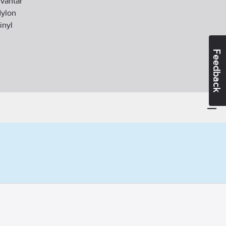
lvantar
ylon
inyl
Feedback
d:
EN ISO 21420, EN 388