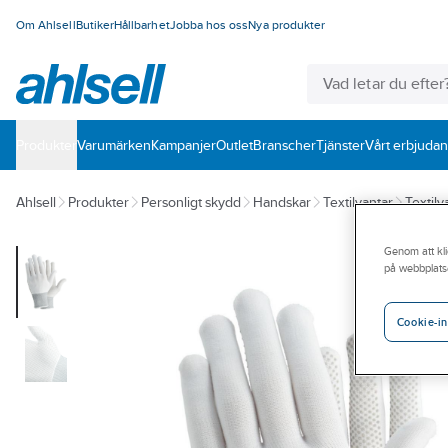
Om Ahlsell
Butiker
Hållbarhet
Jobba hos oss
Nya produkter
Produkter
Varumärken
Kampanjer
Outlet
Branscher
Tjänster
Vårt erbjuda
Ahlsell
Produkter
Personligt skydd
Handskar
Textilvantar
Textilv
Genom att kli
på webbplats
Cookie-in