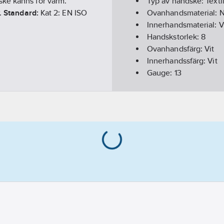
ske känns för varm.
Typ av handske:
Texti
r.
Standard:
Kat 2: EN ISO
Ovanhandsmaterial:
N
Innerhandsmaterial:
V
Handskstorlek:
8
Ovanhandsfärg:
Vit
Innerhandssfärg:
Vit
Gauge:
13
Överensstämmer me