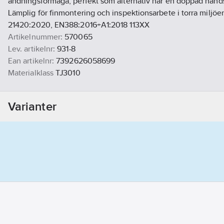
andningsförmåga, perfekt som alternativ när en doppad hand
Lämplig för finmontering och inspektionsarbete i torra miljöe
21420:2020, EN388:2016+A1:2018 113XX
Artikelnummer:
570065
Lev. artikelnr:
931-8
Ean artikelnr:
7392626058699
Materialklass
TJ3010
Varianter