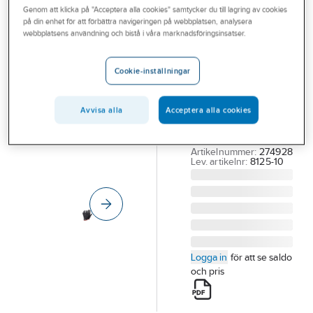
Genom att klicka på "Acceptera alla cookies" samtycker du till lagring av cookies
Outlet
på din enhet för att förbättra navigeringen på webbplatsen, analysera
TEGERA®
webbplatsens användning och bistå i våra marknadsföringsinsatser.
Branscher
Textilvante
Tjänster
Tegera 8125
Cookie-inställningar
HANDSKE TEGERA
Vårt erbjudande
8125 SVART
Avvisa alla
Acceptera alla cookies
Bli kund
BOMULLSTRIKÅ STL
10
Aktuellt
Artikelnummer:
274928
Lev. artikelnr:
8125-10
Logga in
för att se saldo
och pris