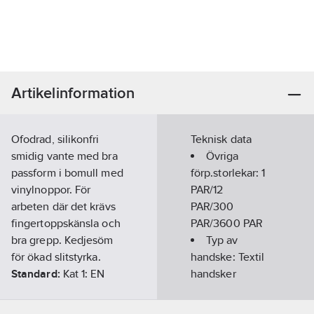
Artikelinformation
Ofodrad, silikonfri
Teknisk data
smidig vante med bra
Övriga
passform i bomull med
förp.storlekar:
1
vinylnoppor. För
PAR/12
arbeten där det krävs
PAR/300
fingertoppskänsla och
PAR/3600 PAR
bra grepp. Kedjesöm
Typ av
för ökad slitstyrka.
handske:
Textil
Standard:
Kat 1: EN
handsker
ISO 21420:2020.
Artikelnummer:
274928
Ovanhandsmaterial: