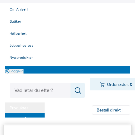
Om Ahlsell
Butiker
Hållbarhet
Jobba hos oss
Nya produkter
Logga in
Orderrader:
0
Produkter
Beställ direkt
Varumärken
Ahlsell
Produkter
Personligt skydd
Handskar
Textilvantar
Kampanjer
Textilvantar