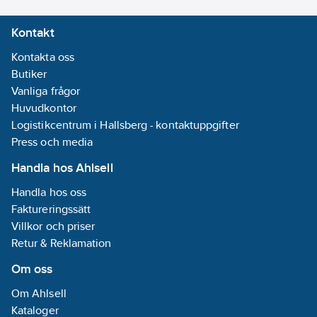
Lev.
Fingervante (5
7001790-440-10
Kontakt
artikelnr:
fingrar)
Ean
Kontakta oss
7332904121004
artikelnr:
Butiker
Materialklass
TJ3090
Vanliga frågor
Huvudkontor
Logistikcentrum i Hallsberg - kontaktuppgifter
Press och media
Handla hos Ahlsell
Handla hos oss
Faktureringssätt
Villkor och priser
Retur & Reklamation
Om oss
Om Ahlsell
Kataloger