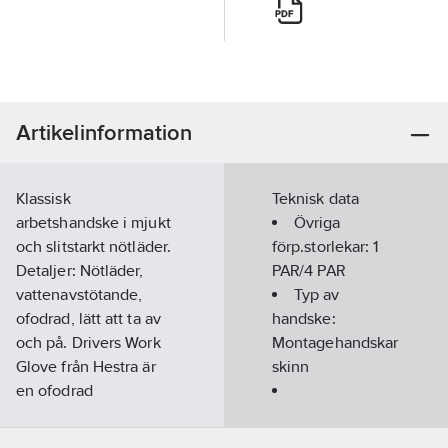
Artikelinformation
Klassisk
Teknisk data
arbetshandske i mjukt
Övriga
och slitstarkt nötläder.
förp.storlekar:
1
Detaljer: Nötläder,
PAR/4 PAR
vattenavstötande,
Typ av
ofodrad, lätt att ta av
handske:
och på. Drivers Work
Montagehandskar
Glove från Hestra är
skinn
en ofodrad
arbetshandske för
Handskstorlek:
många typer av bygg-,
10