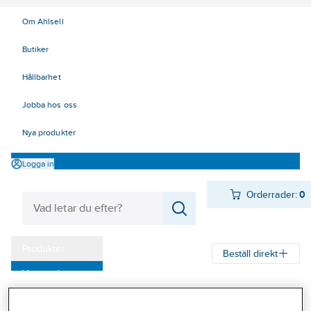
Om Ahlsell
Butiker
Hållbarhet
Jobba hos oss
Nya produkter
Logga in
Orderrader:
0
Produkter
Beställ direkt
Varumärken
Ahlsell
Produkter
Personligt skydd
Handskar
Allround
Kampanjer
Montagehandskar sydda