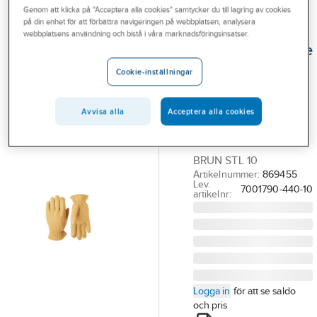
Genom att klicka på "Acceptera alla cookies" samtycker du till lagring av cookies
Outlet
på din enhet för att förbättra navigeringen på webbplatsen, analysera
HESTRA
webbplatsens användning och bistå i våra marknadsföringsinsatser.
Branscher
Montagehandske
Tjänster
Hestra Drivers
Cookie-inställningar
7001790
Vårt erbjudande
HANDSKE HESTRA
Avvisa alla
Acceptera alla cookies
Aktuellt
DRIVERS 7001790
LÄDER OFODRAD
BRUN STL 10
Artikelnummer:
869455
Lev.
7001790-440-10
artikelnr:
Logga in
för att se saldo
och pris