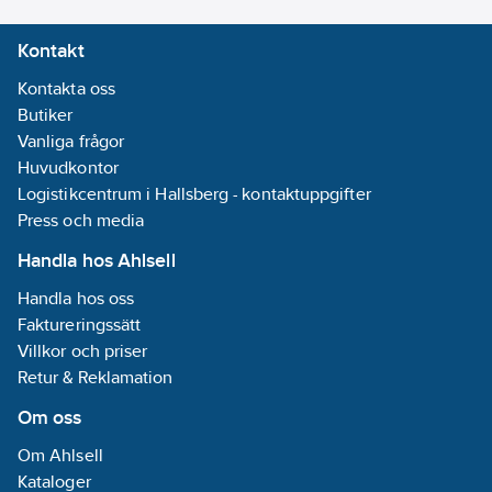
7325930105032
artikelnr:
EN 407, EN 511
Kontakt
Materialklass
TJ3060
Kontakta oss
Butiker
Vanliga frågor
Huvudkontor
Logistikcentrum i Hallsberg - kontaktuppgifter
Press och media
Handla hos Ahlsell
Handla hos oss
Faktureringssätt
Villkor och priser
Retur & Reklamation
Om oss
Om Ahlsell
Kataloger