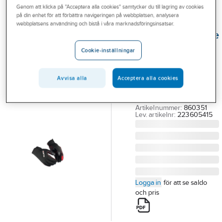
Genom att klicka på "Acceptera alla cookies" samtycker du till lagring av cookies
Outlet
på din enhet för att förbättra navigeringen på webbplatsen, analysera
GUIDE
webbplatsens användning och bistå i våra marknadsföringsinsatser.
Branscher
Montagehandske
Tjänster
Guide 5506
Cookie-inställningar
HANDSKE GUIDE 5506
Vårt erbjudande
HP NEOPREN TOUCH
Avvisa alla
Acceptera alla cookies
Bli kund
SILIKONFÖRSTÄRKT
STL 9
Aktuellt
Artikelnummer:
860351
Lev. artikelnr:
223605415
Logga in
för att se saldo
och pris