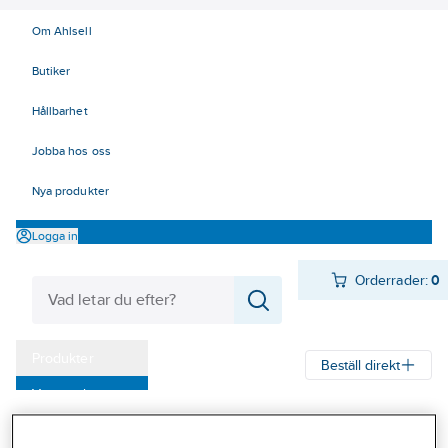
Om Ahlsell
Butiker
Hållbarhet
Jobba hos oss
Nya produkter
Logga in
Orderrader:
0
Produkter
Beställ direkt
Varumärken
Ahlsell
Produkter
Personligt skydd
Handskar
Allround
Kampanjer
Montagehandskar sydda