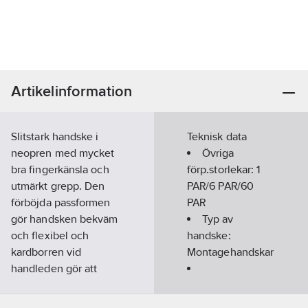
Artikelinformation
Slitstark handske i
Teknisk data
neopren med mycket
Övriga
bra fingerkänsla och
förp.storlekar:
1
utmärkt grepp. Den
PAR/6 PAR/60
förböjda passformen
PAR
gör handsken bekväm
Typ av
och flexibel och
handske:
kardborren vid
Montagehandskar
handleden gör att
handsken sitter bra på
Handskstorlek:
handen. Handsken har
9