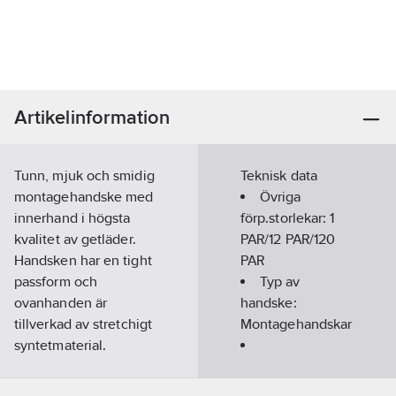
Artikelinformation
Tunn, mjuk och smidig
Teknisk data
montagehandske med
Övriga
innerhand i högsta
förp.storlekar:
1
kvalitet av getläder.
PAR/12 PAR/120
Handsken har en tight
PAR
passform och
Typ av
ovanhanden är
handske:
tillverkad av stretchigt
Montagehandskar
syntetmaterial.
Standard:
Kat 2: EN
Ovanhandsmaterial:
420:2003,
Polyester