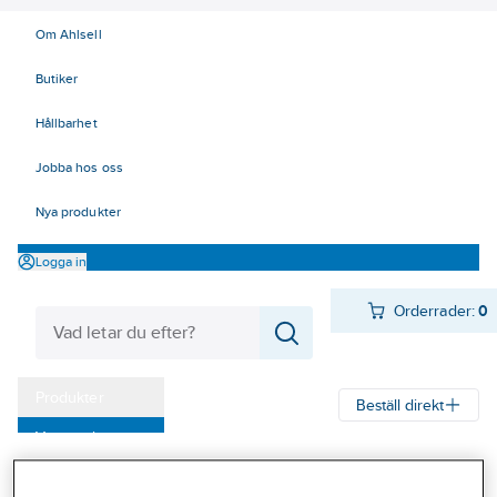
Om Ahlsell
Butiker
Hållbarhet
Jobba hos oss
Nya produkter
Logga in
Orderrader:
0
Produkter
Beställ direkt
Varumärken
Ahlsell
Produkter
Personligt skydd
Handskar
Allround
Kampanjer
Montagehandskar sydda