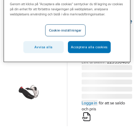
Genom att klicka på "Acceptera alla cookies" samtycker du till lagring av cookies
Outlet
på din enhet för att förbättra navigeringen på webbplatsen, analysera
GUIDE
webbplatsens användning och bistå i våra marknadsföringsinsatser.
Branscher
Montagehandske
Tjänster
Guide 151
Cookie-inställningar
HANDSKE GUIDE 151
Vårt erbjudande
LÄDER TAJT STRETCH
Avvisa alla
Acceptera alla cookies
Bli kund
GET STL 10
Artikelnummer:
860206
Aktuellt
Lev. artikelnr:
223590406
Logga in
för att se saldo
och pris