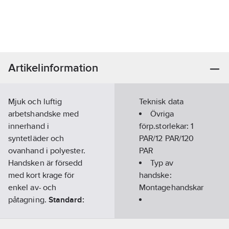
Artikelinformation
Mjuk och luftig
Teknisk data
arbetshandske med
Övriga
innerhand i
förp.storlekar:
1
syntetläder och
PAR/12 PAR/120
ovanhand i polyester.
PAR
Handsken är försedd
Typ av
med kort krage för
handske:
enkel av- och
Montagehandskar
påtagning.
Standard:
Kat 2: EN ISO
Ovanhandsmaterial:
21420:2020,
Polyester