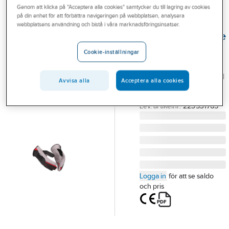
Genom att klicka på "Acceptera alla cookies" samtycker du till lagring av cookies
Outlet
på din enhet för att förbättra navigeringen på webbplatsen, analysera
GUIDE
webbplatsens användning och bistå i våra marknadsföringsinsatser.
Branscher
Montagehandske
Tjänster
Guide 761
Cookie-inställningar
HANDSKE GUIDE 761
Vårt erbjudande
SYNTET LUFTIG ÖPPEN
Avvisa alla
Acceptera alla cookies
Aktuellt
KRAGE STL 10
Artikelnummer:
860198
Lev. artikelnr:
223531765
Logga in
för att se saldo
och pris