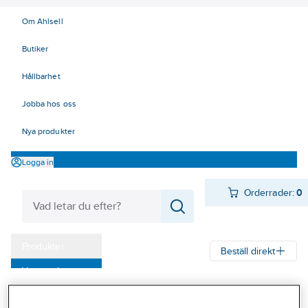
Om Ahlsell
Butiker
Hållbarhet
Jobba hos oss
Nya produkter
Logga in
Orderrader:
0
Produkter
Beställ direkt
Varumärken
Ahlsell
Produkter
Personligt skydd
Handskar
Allround
Kampanjer
Montagehandskar sydda