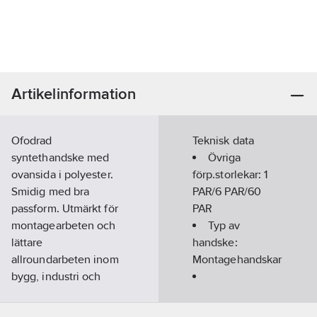
Artikelinformation
Ofodrad
Teknisk data
syntethandske med
Övriga
ovansida i polyester.
förp.storlekar:
1
Smidig med bra
PAR/6 PAR/60
passform. Utmärkt för
PAR
montagearbeten och
Typ av
lättare
handske:
allroundarbeten inom
Montagehandskar
bygg, industri och
hantverk.
Ovanhandsmaterial:
Standard:
Kat 2: EN
Polyester