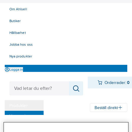
Om Ahlsell
Butiker
Hållbarhet
Jobba hos oss
Nya produkter
Logga in
Orderrader:
0
Produkter
Beställ direkt
Varumärken
Ahlsell
Produkter
Personligt skydd
Handskar
Allround
Kampanjer
Montagehandskar sydda