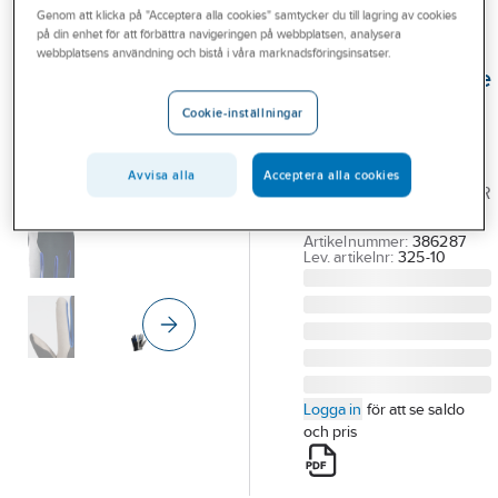
Genom att klicka på "Acceptera alla cookies" samtycker du till lagring av cookies
Outlet
på din enhet för att förbättra navigeringen på webbplatsen, analysera
TEGERA®
webbplatsens användning och bistå i våra marknadsföringsinsatser.
Branscher
Montagehandske
Tjänster
Tegera 325
Cookie-inställningar
HANDSKE TEGERA 325
Vårt erbjudande
SYNTETLÄDER
Avvisa alla
Acceptera alla cookies
Bli kund
GRÅ/SVART POLYESTER
STL 10
Aktuellt
Artikelnummer:
386287
Lev. artikelnr:
325-10
Logga in
för att se saldo
och pris