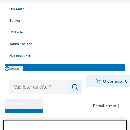
Om Ahlsell
Butiker
Hållbarhet
Jobba hos oss
Nya produkter
Logga in
Orderrader:
0
Produkter
Beställ direkt
Varumärken
Ahlsell
Produkter
Personligt skydd
Handskar
Allround
Kampanjer
Montagehandskar sydda