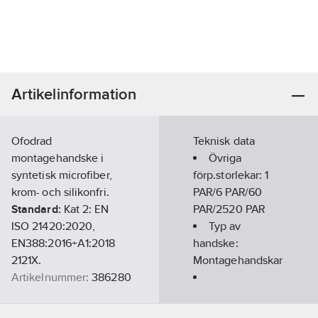
Artikelinformation
Ofodrad
Teknisk data
montagehandske i
Övriga
syntetisk microfiber,
förp.storlekar:
1
krom- och silikonfri.
PAR/6 PAR/60
Standard:
Kat 2: EN
PAR/2520 PAR
ISO 21420:2020,
Typ av
EN388:2016+A1:2018
handske:
2121X.
Montagehandskar
Artikelnummer:
386280
Lev. artikelnr:
321-10
Ovanhandsmaterial:
Ean
Polyester