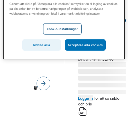
Genom att klicka på "Acceptera alla cookies" samtycker du till lagring av cookies
Outlet
på din enhet för att förbättra navigeringen på webbplatsen, analysera
TEGERA®
webbplatsens användning och bistå i våra marknadsföringsinsatser.
Branscher
Montagehandske
Tjänster
Tegera 321
Cookie-inställningar
HANDSKE TEGERA 321
Vårt erbjudande
SYNTET GRÅ/SVART
Avvisa alla
Acceptera alla cookies
Bli kund
NYLON STL 10
Artikelnummer:
386280
Aktuellt
Lev. artikelnr:
321-10
Logga in
för att se saldo
och pris