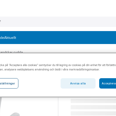
nde
Aktuellt
andskar sydda
cka på "Acceptera alla cookies" samtycker du till lagring av cookies på din enhet för att förbätt
TEGERA®
en, analysera webbplatsens användning och bistå i våra marknadsföringsinsatser.
Montagehandske
MONTAGEHANDSKE TEGE
Avvisa alla
Acceptera
ställningar
Artikelnummer:
365050
Lev. artikelnr:
166-7