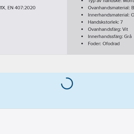
Typ av handske:
Mont
11X, EN 407:2020
Ovanhandsmaterial:
B
Innerhandsmaterial:
O
Handskstorlek:
7
Ovanhandsfärg:
Vit
Innerhandssfärg:
Grå
Foder:
Ofodrad
Överensstämmer me