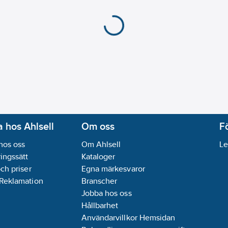
 hos Ahlsell
Om oss
F
hos oss
Om Ahlsell
Le
ingssätt
Kataloger
och priser
Egna märkesvaror
 Reklamation
Branscher
Jobba hos oss
Hållbarhet
Användarvillkor Hemsidan