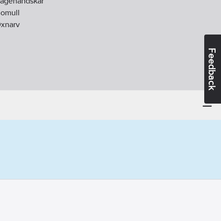
agehandskar
omull
xnarv
Feedback
d:
EN ISO 21420, EN 388, EN 407