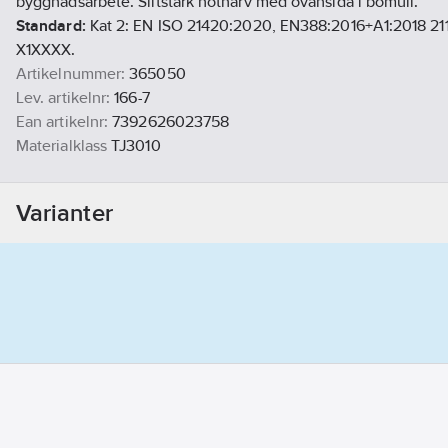
byggnadsarbete. Slitstark nötnarv med ovansida i bomull.
Standard:
Kat 2: EN ISO 21420:2020, EN388:2016+A1:2018 21
X1XXXX.
Artikelnummer:
365050
Lev. artikelnr:
166-7
Ean artikelnr:
7392626023758
Materialklass
TJ3010
Varianter