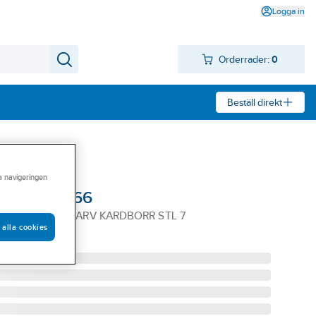
Logga in
Orderrader:
0
Beställ direkt
ra navigeringen
 Tegera 166
RA 166 NÖTNARV KARDBORR STL 7
 alla cookies