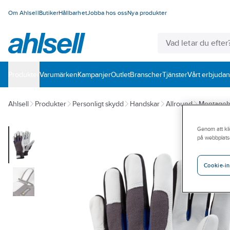
Om Ahlsell
Butiker
Hållbarhet
Jobba hos oss
Nya produkter
Produkter
Varumärken
Kampanjer
Outlet
Branscher
Tjänster
Vårt erbjuda
Ahlsell
Produkter
Personligt skydd
Handskar
Allround
Montageh
Genom att kli
på webbplats
Cookie-in