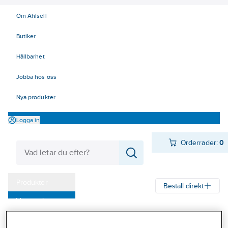
Om Ahlsell
Butiker
Hållbarhet
Jobba hos oss
Nya produkter
Logga in
Orderrader:
0
Produkter
Beställ direkt
Varumärken
Ahlsell
Produkter
Personligt skydd
Handskar
Allround
Kampanjer
Montagehandskar sydda