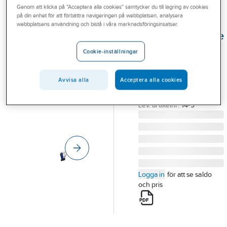
Genom att klicka på "Acceptera alla cookies" samtycker du till lagring av cookies
Outlet
på din enhet för att förbättra navigeringen på webbplatsen, analysera
TEGERA®
webbplatsens användning och bistå i våra marknadsföringsinsatser.
Branscher
Montagehandske
Tjänster
Tegera 14
Cookie-inställningar
MONTAGEHANDSKE
Vårt erbjudande
TEGERA 14 KRAGE STL
Avvisa alla
Acceptera alla cookies
Bli kund
9
Artikelnummer:
309615
Aktuellt
Lev. artikelnr:
14-9
Logga in
för att se saldo
och pris