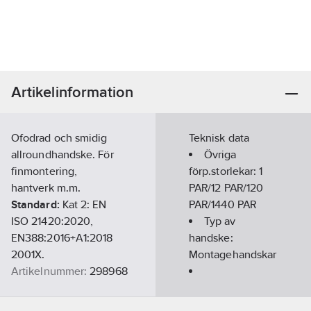
Artikelinformation
Ofodrad och smidig
Teknisk data
allroundhandske. För
Övriga
finmontering,
förp.storlekar:
1
hantverk m.m.
PAR/12 PAR/120
Standard:
Kat 2: EN
PAR/1440 PAR
ISO 21420:2020,
Typ av
EN388:2016+A1:2018
handske:
2001X.
Montagehandskar
Artikelnummer:
298968
Lev. artikelnr:
13-10
Ovanhandsmaterial:
Ean
Bomull