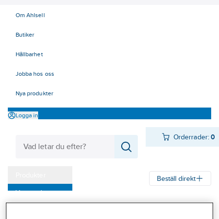
Om Ahlsell
Butiker
Hållbarhet
Jobba hos oss
Nya produkter
Logga in
Orderrader:
0
Produkter
Beställ direkt
Varumärken
Ahlsell
Produkter
Personligt skydd
Handskar
Allround
Kampanjer
Montagehandskar sydda