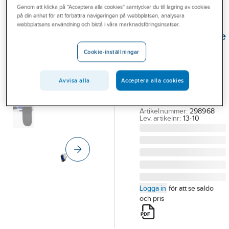
Genom att klicka på "Acceptera alla cookies" samtycker du till lagring av cookies
Outlet
på din enhet för att förbättra navigeringen på webbplatsen, analysera
TEGERA®
webbplatsens användning och bistå i våra marknadsföringsinsatser.
Branscher
Montagehandske
Tjänster
Tegera 13
Cookie-inställningar
MONTAGEHANDSKE
Vårt erbjudande
EJENDALS 13
Avvisa alla
Acceptera alla cookies
Bli kund
GETNARV/BOMULL
KARDBORR STL 10
Aktuellt
Artikelnummer:
298968
Lev. artikelnr:
13-10
Logga in
för att se saldo
och pris