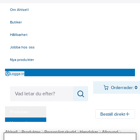
Om Ahlsell
Butiker
Hållbarhet
Jobba hos oss
Nya produkter
Logga in
Orderrader:
0
Produkter
Beställ direkt
Varumärken
Ahlsell
Produkter
Personligt skydd
Handskar
Allround
Kampanjer
Montagehandskar sydda