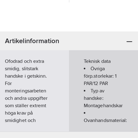
Artikelinformation
Ofodrad och extra
Teknisk data
smidig, slitstark
Övriga
handske i getskinn.
förp.storlekar:
1
För
PAR/12 PAR
monteringsarbeten
Typ av
och andra uppgifter
handske:
som ställer extremt
Montagehandskar
höga krav på
smidighet och
Ovanhandsmaterial:
fingerkänsla. Med
Bomull
förstäkta fingertoppar.