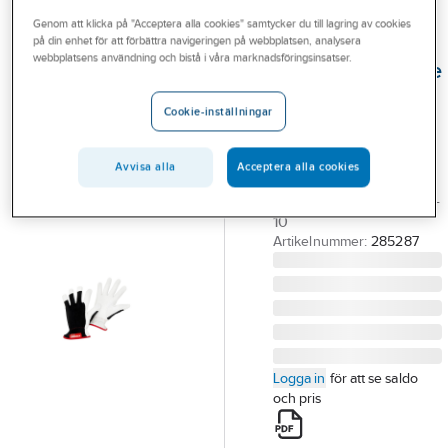
Outlet
Genom att klicka på "Acceptera alla cookies" samtycker du till lagring av cookies
på din enhet för att förbättra navigeringen på webbplatsen, analysera
ACTIVEWEAR
Branscher
webbplatsens användning och bistå i våra marknadsföringsinsatser.
Montagehandske
Tjänster
Activewear 1102
Cookie-inställningar
MONTAGEHANDSKE
Vårt erbjudande
ACTIVEWEAR 1102
Aktuellt
Avvisa alla
Acceptera alla cookies
MO1126B
GETNARV/BOMULL STL
10
Artikelnummer:
285287
Logga in
för att se saldo
och pris