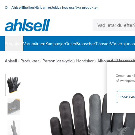
Om Ahlsell
Butiker
Hållbarhet
Jobba hos oss
Nya produkter
Produkter
Varumärken
Kampanjer
Outlet
Branscher
Tjänster
Vårt erbjuda
Ahlsell
Produkter
Personligt skydd
Handskar
Allround
Montageh
Genom att kli
på webbplats
Cookie-in