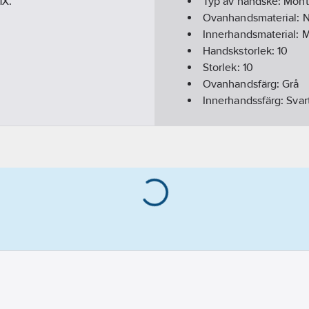
1X.
Typ av handske:
Mont
Ovanhandsmaterial:
N
Innerhandsmaterial:
M
Handskstorlek:
10
Storlek:
10
Ovanhandsfärg:
Grå
Innerhandssfärg:
Svar
Foder:
Ofodrad
Överensstämmer me
Funktion:
Förstärkt pe