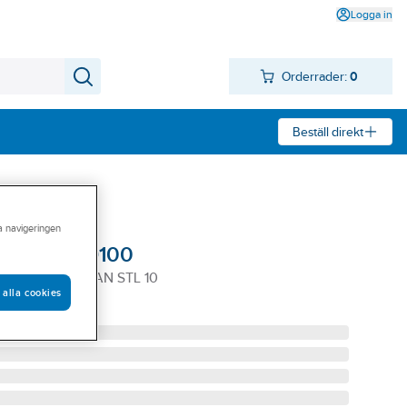
Logga in
Orderrader:
0
Beställ direkt
ra navigeringen
 Tegera 9100
100 MICROTHAN STL 10
 alla cookies