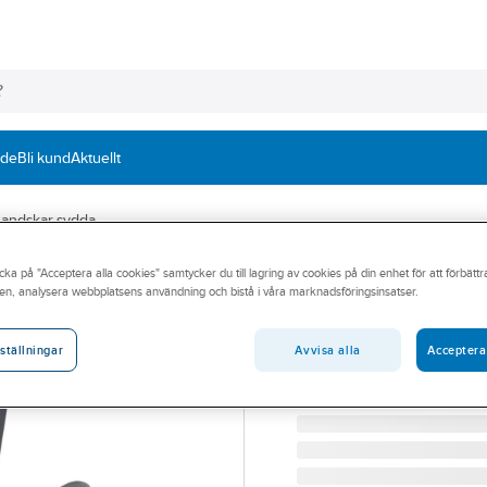
nde
Bli kund
Aktuellt
andskar sydda
cka på "Acceptera alla cookies" samtycker du till lagring av cookies på din enhet för att förbätt
TEGERA®
en, analysera webbplatsens användning och bistå i våra marknadsföringsinsatser.
Montagehandske
TEGERA PRO-HANDSKE 9
Avvisa alla
Acceptera
ställningar
Artikelnummer:
265977
Lev. artikelnr:
9100-10