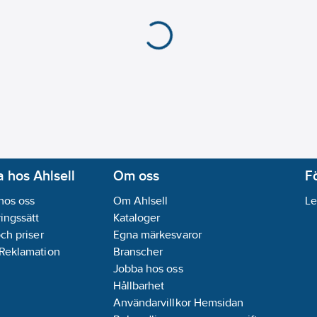
 hos Ahlsell
Om oss
F
hos oss
Om Ahlsell
Le
ingssätt
Kataloger
och priser
Egna märkesvaror
 Reklamation
Branscher
Jobba hos oss
Hållbarhet
Användarvillkor Hemsidan