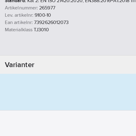
Standard:
Kat 2: EN ISO 21420:2020, EN388:2016+A1:2018 111
Artikelnummer:
265977
Lev. artikelnr:
9100-10
Ean artikelnr:
7392626012073
Materialklass
TJ3010
Varianter