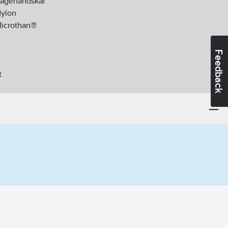
agehandskar
ylon
icrothan®
Feedback
t
d:
EN ISO 21420, EN 388
kfinger