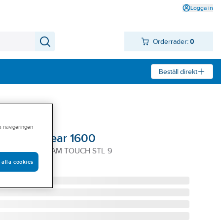
Logga in
Orderrader:
0
Beställ direkt
ra navigeringen
 Activewear 1600
600 NITRILFOAM TOUCH STL 9
 alla cookies
LIM 9