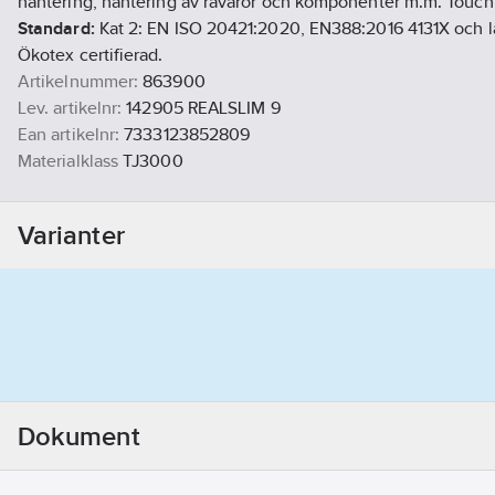
hantering, hantering av råvaror och komponenter m.m. Touch
Standard:
Kat 2: EN ISO 20421:2020, EN388:2016 4131X och l
Ökotex certifierad.
Artikelnummer:
863900
Lev. artikelnr:
142905 REALSLIM 9
Ean artikelnr:
7333123852809
Materialklass
TJ3000
Detta är ett alternativ till artikelnummer
286896
Varianter
Dokument