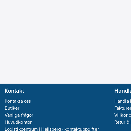
Kontakt
Handla
Kontakta oss
Handla 
Butiker
Fakturer
Vanliga frågor
Villkor 
Huvudkontor
Retur &
Logistikcentrum i Hallsberg - kontaktuppgifter