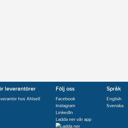
ör leverantörer
Följ oss
Språk
verantör hos Ahlsell
Facebook
English
Instagram
Svenska
LinkedIn
Ladda ner vår app