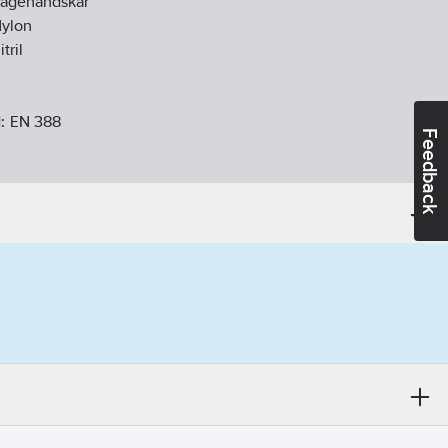
agehandskar
ylon
itril
d:
EN 388
Feedback