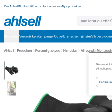
Om Ahlsell
Butiker
Hållbarhet
Jobba hos oss
Nya produkter
Produkter
Varumärken
Kampanjer
Outlet
Branscher
Tjänster
Vårt erbjuda
Ahlsell
Produkter
Personligt skydd
Handskar
Allround
Montageh
Genom att kli
på webbplats
Cookie-in