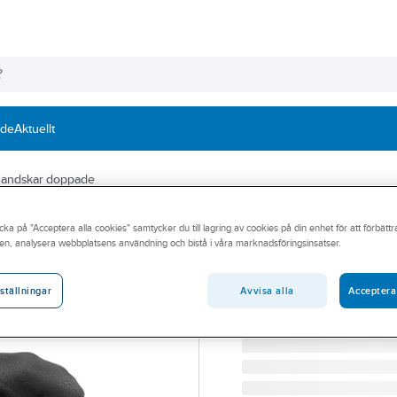
nde
Aktuellt
andskar doppade
ACTIVEWEAR
cka på "Acceptera alla cookies" samtycker du till lagring av cookies på din enhet för att förbätt
Montagehandske
en, analysera webbplatsens användning och bistå i våra marknadsföringsinsatser.
HANDSKE ACTIVEWEAR 1
Artikelnummer:
863900
Avvisa alla
Acceptera
ställningar
Lev. artikelnr:
142905 REALS