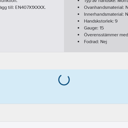
funktion.
Typ av handske:
Mont
ägg till: EN407X1XXXX.
Ovanhandsmaterial:
N
Innerhandsmaterial:
N
Handskstorlek:
9
Gauge:
15
Överensstämmer me
Fodrad:
Nej
Färg:
Svart