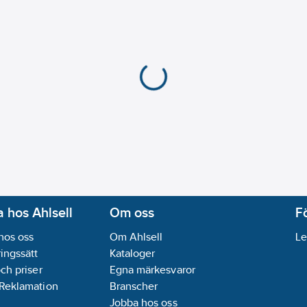
 hos Ahlsell
Om oss
F
hos oss
Om Ahlsell
Le
ingssätt
Kataloger
och priser
Egna märkesvaror
 Reklamation
Branscher
Jobba hos oss