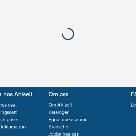
 hos Ahlsell
Om oss
F
hos oss
Om Ahlsell
Le
ingssätt
Kataloger
och priser
Egna märkesvaror
 Reklamation
Branscher
Jobba hos oss