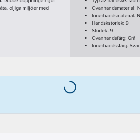
epp. Dubbeldoppningen gör
Typ av handske:
Mont
våta, oljiga miljöer med
Ovanhandsmaterial:
N
Innerhandsmaterial:
N
Handskstorlek:
9
Storlek:
9
Ovanhandsfärg:
Grå
Innerhandssfärg:
Svar
Fodrad:
Nej
Foder:
Ofodrad
Överensstämmer me
Kromfri:
Ja
Funktion:
Silikonfri, 