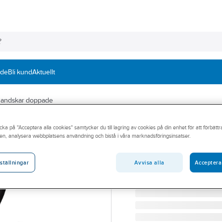
nde
Bli kund
Aktuellt
andskar doppade
ACTIVEWEAR
cka på "Acceptera alla cookies" samtycker du till lagring av cookies på din enhet för att förbätt
Montagehandske
en, analysera webbplatsens användning och bistå i våra marknadsföringsinsatser.
HANDSKE ACTIVEWEAR D
Artikelnummer:
554947
Avvisa alla
Acceptera
ställningar
Lev. artikelnr:
NGX506-9