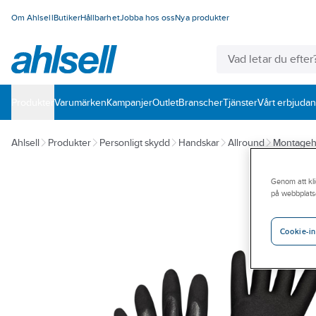
Om Ahlsell
Butiker
Hållbarhet
Jobba hos oss
Nya produkter
Produkter
Varumärken
Kampanjer
Outlet
Branscher
Tjänster
Vårt erbjuda
Ahlsell
Produkter
Personligt skydd
Handskar
Allround
Montageh
Genom att kli
på webbplats
Cookie-in