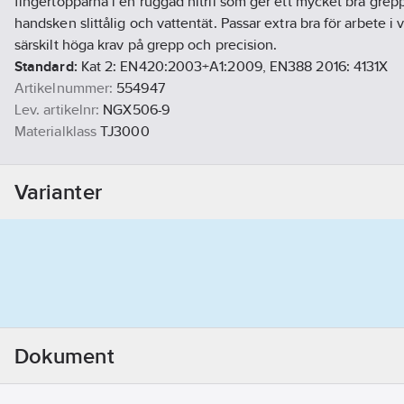
fingertopparna i en ruggad nitril som ger ett mycket bra gr
handsken slittålig och vattentät. Passar extra bra för arbete i 
särskilt höga krav på grepp och precision.
Standard:
Kat 2: EN420:2003+A1:2009, EN388 2016: 4131X
Artikelnummer:
554947
Lev. artikelnr:
NGX506-9
Materialklass
TJ3000
Varianter
Dokument