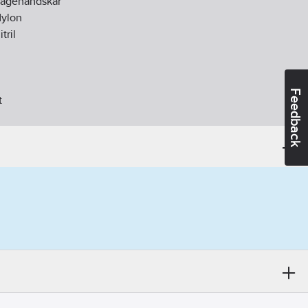
agehandskar
ylon
itril
Feedback
t
d:
EN 420, EN 388
kromfri, mudd, optimerat grepp, vätsketät i doppningen.