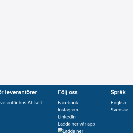
ör leverantörer
Följ oss
Språk
verantör hos Ahlsell
Facebook
English
Instagram
Svenska
LinkedIn
Ladda ner vår app