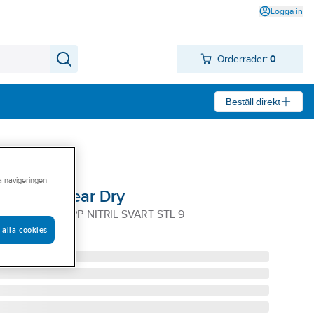
Logga in
Orderrader:
0
Beställ direkt
ra navigeringen
 Activewear Dry
RY DUBB DOPP NITRIL SVART STL 9
 alla cookies