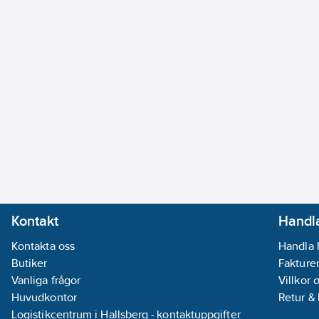
Kontakt
Handla
Kontakta oss
Handla 
Butiker
Fakturer
Vanliga frågor
Villkor 
Huvudkontor
Retur &
Logistikcentrum i Hallsberg - kontaktuppgifter