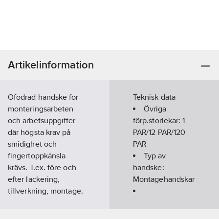
Artikelinformation
Ofodrad handske för
Teknisk data
monteringsarbeten
Övriga
och arbetsuppgifter
förp.storlekar:
1
där högsta krav på
PAR/12 PAR/120
smidighet och
PAR
fingertoppkänsla
Typ av
krävs. T.ex. före och
handske:
efter lackering,
Montagehandskar
tillverkning, montage.
Förpackade parvis.
Ovanhandsmaterial:
Standard:
Kat 2: EN
Övrigt