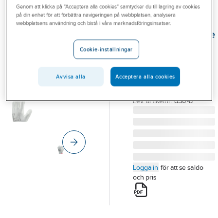
Genom att klicka på "Acceptera alla cookies" samtycker du till lagring av cookies
Outlet
på din enhet för att förbättra navigeringen på webbplatsen, analysera
TEGERA®
webbplatsens användning och bistå i våra marknadsföringsinsatser.
Branscher
Montagehandske
Tjänster
Tegera 850
Cookie-inställningar
HANDSKE TEGERA 850
Vårt erbjudande
PU DOPPAD NYLON
Avvisa alla
Acceptera alla cookies
Bli kund
STL 8
Artikelnummer:
380012
Aktuellt
Lev. artikelnr:
850-8
Logga in
för att se saldo
och pris