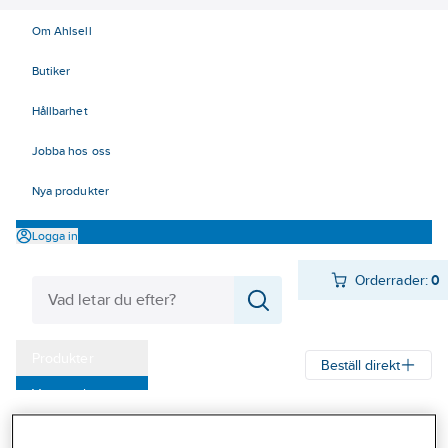
Om Ahlsell
Butiker
Hållbarhet
Jobba hos oss
Nya produkter
Logga in
Orderrader:
0
Produkter
Beställ direkt
Varumärken
Ahlsell
Produkter
Personligt skydd
Handskar
Allround
Kampanjer
Montagehandskar doppade