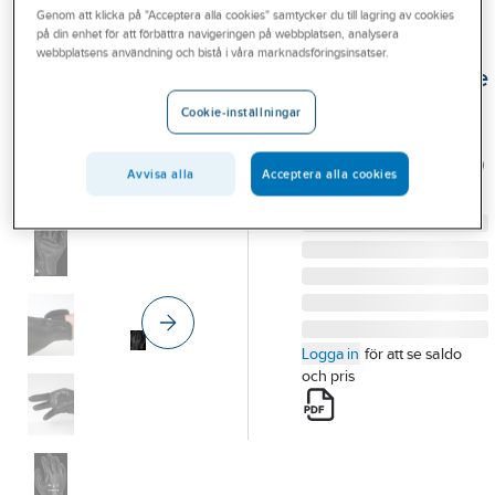
Genom att klicka på "Acceptera alla cookies" samtycker du till lagring av cookies
Outlet
på din enhet för att förbättra navigeringen på webbplatsen, analysera
TEGERA®
webbplatsens användning och bistå i våra marknadsföringsinsatser.
Branscher
Montagehandske
Tjänster
Tegera 882
Cookie-inställningar
HANDSKE TEGERA 882
Vårt erbjudande
DOPPAD NYLON STL 10
Avvisa alla
Acceptera alla cookies
Aktuellt
Artikelnummer:
365038
Lev. artikelnr:
882-10
Logga in
för att se saldo
och pris