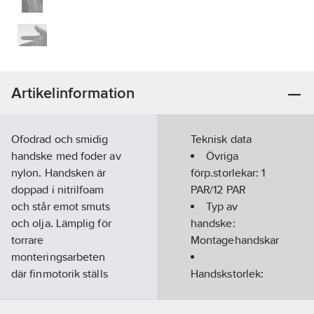
Artikelinformation
Ofodrad och smidig
Teknisk data
handske med foder av
Övriga
nylon. Handsken är
förp.storlekar:
1
doppad i nitrilfoam
PAR/12 PAR
och står emot smuts
Typ av
och olja. Lämplig för
handske:
torrare
Montagehandskar
monteringsarbeten
där finmotorik ställs
Handskstorlek:
som krav. Handsken
10
har ett läderliknande
Gauge:
15