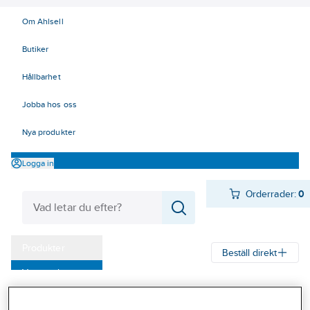
Om Ahlsell
Butiker
Hållbarhet
Jobba hos oss
Nya produkter
Logga in
Orderrader:
0
Produkter
Beställ direkt
Varumärken
Ahlsell
Produkter
Personligt skydd
Handskar
Allround
Kampanjer
Montagehandskar doppade