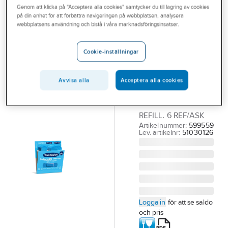
Genom att klicka på "Acceptera alla cookies" samtycker du till lagring av cookies
Outlet
på din enhet för att förbättra navigeringen på webbplatsen, analysera
SALVEQUICK
webbplatsens användning och bistå i våra marknadsföringsinsatser.
Branscher
Plåster
Tjänster
Salvequick Mix
Cookie-inställningar
Blue
Vårt erbjudande
PLÅSTER
Avvisa alla
Acceptera alla cookies
Bli kund
SALVEQUICK MIX
Aktuellt
BLUE DETECT
REFILL. 6 REF/ASK
Artikelnummer:
599559
Lev. artikelnr:
51030126
Logga in
för att se saldo
och pris