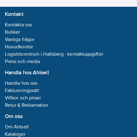
30 plåster (15 st 63x39
Kontakt
(22) mm och 15 st
72x19 mm) 6
Kontakta oss
refiller/ask.
Butiker
Artikelnummer:
599559
Vanliga frågor
Lev.
Huvudkontor
51030126
artikelnr:
Logistikcentrum i Hallsberg - kontaktuppgifter
Ean
Press och media
7310610019310
artikelnr:
Handla hos Ahlsell
Ersätter
255880
artikelnr:
Handla hos oss
Materialklass
TJ5000
Faktureringssätt
Villkor och priser
Retur & Reklamation
Om oss
Om Ahlsell
Kataloger