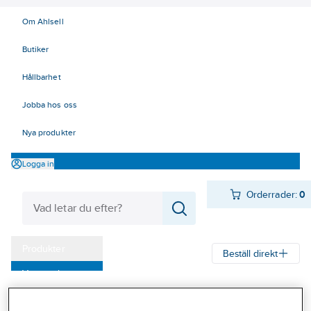
Om Ahlsell
Butiker
Hållbarhet
Jobba hos oss
Nya produkter
Logga in
Orderrader:
0
Produkter
Beställ direkt
Varumärken
Ahlsell
Produkter
Personligt skydd
Första Hjälpen
Kampanjer
Förbandsmaterial
Förbandsmaterial