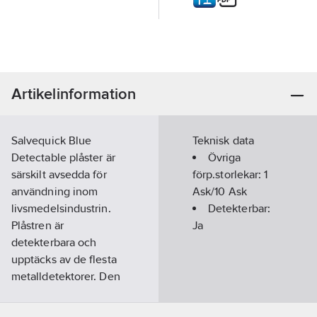
Artikelinformation
Salvequick Blue
Teknisk data
Detectable plåster är
Övriga
särskilt avsedda för
förp.storlekar:
1
användning inom
Ask/10 Ask
livsmedelsindustrin.
Detekterbar:
Plåstren är
Ja
detekterbara och
upptäcks av de flesta
metalldetektorer. Den
blå färgen gör att
plåstren också är lätta