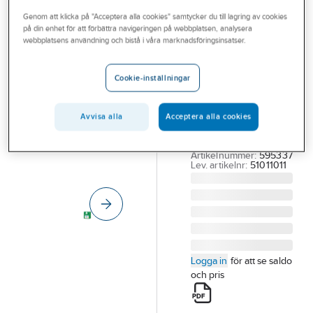
Outlet
Genom att klicka på "Acceptera alla cookies" samtycker du till lagring av cookies
på din enhet för att förbättra navigeringen på webbplatsen, analysera
CEDERROTH
Branscher
webbplatsens användning och bistå i våra marknadsföringsinsatser.
Förband
Tjänster
Cederroth Soft
Cookie-inställningar
Foam
Vårt erbjudande
FÖRBAND SOFT
Bli kund
Avvisa alla
Acceptera alla cookies
FOAM BLÅ 2 M 6
Aktuellt
CM X 2 M
Artikelnummer:
595337
Lev. artikelnr:
51011011
Logga in
för att se saldo
och pris