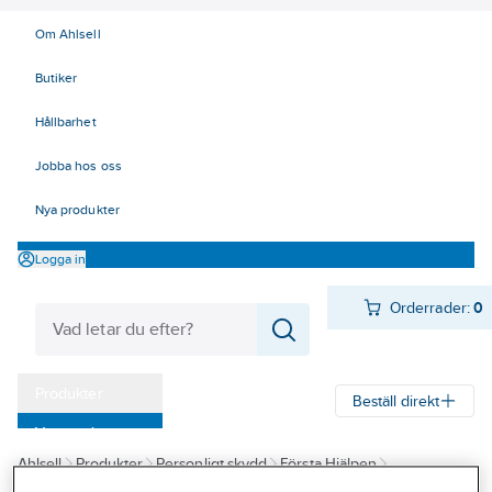
Om Ahlsell
Butiker
Hållbarhet
Jobba hos oss
Nya produkter
Logga in
Orderrader:
0
Produkter
Beställ direkt
Varumärken
Ahlsell
Produkter
Personligt skydd
Första Hjälpen
Kampanjer
Förbandsmaterial
Förbandsmaterial