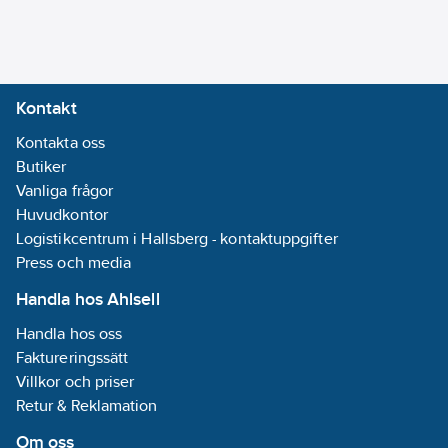
Hjälpen &
Brännskadestation.
Artikelnummer:
595337
Lev. artikelnr:
51011011
Kontakt
Ean
7310610017392
artikelnr:
Kontakta oss
Ersätter
Butiker
359015
artikelnr:
Vanliga frågor
Materialklass
Huvudkontor
TJ5000
Logistikcentrum i Hallsberg - kontaktuppgifter
Press och media
Handla hos Ahlsell
Handla hos oss
Faktureringssätt
Villkor och priser
Retur & Reklamation
Om oss