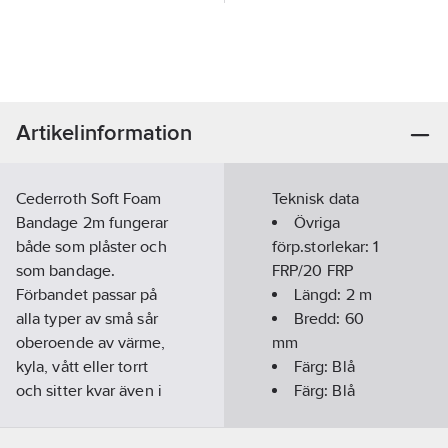
Artikelinformation
Cederroth Soft Foam
Teknisk data
Bandage 2m fungerar
Övriga
både som plåster och
förp.storlekar:
1
som bandage.
FRP/20 FRP
Förbandet passar på
Längd:
2
m
alla typer av små sår
Bredd:
60
oberoende av värme,
mm
kyla, vått eller torrt
Färg:
Blå
och sitter kvar även i
Färg:
Blå
vatten. Cederroth Soft
Foam Bandage är ett