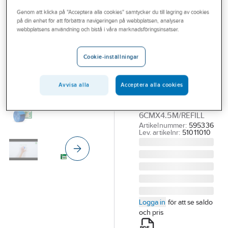
Outlet
Genom att klicka på "Acceptera alla cookies" samtycker du till lagring av cookies
på din enhet för att förbättra navigeringen på webbplatsen, analysera
CEDERROTH
Branscher
webbplatsens användning och bistå i våra marknadsföringsinsatser.
Bandage
Tjänster
Cederroth Soft
Cookie-inställningar
Foam
Vårt erbjudande
FÖRBAND
Bli kund
Avvisa alla
Acceptera alla cookies
CEDERROTH SOFT
Aktuellt
FOAM BLÅ 4.5 MTR
6CMX4.5M/REFILL
Artikelnummer:
595336
Lev. artikelnr:
51011010
Logga in
för att se saldo
och pris