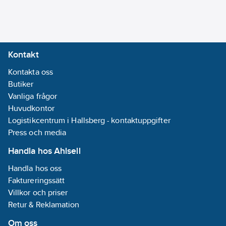
Bandage är idealiskt
för snabb och enkel
sårvård. Passar som
refill till Wound Care
Kontakt
Dispenser eller Soft
Foam Bandage
Kontakta oss
Dispenser. Finns i tre
Butiker
färger Beige, Blå och
Vanliga frågor
Svart, 6cm x 4,5m.
Huvudkontor
Artikelnummer:
Logistikcentrum i Hallsberg - kontaktuppgifter
595336
Lev. artikelnr:
Press och media
51011010
Ean
Handla hos Ahlsell
7310610017293
artikelnr:
Handla hos oss
Materialklass
TJ5000
Faktureringssätt
Villkor och priser
Retur & Reklamation
Om oss