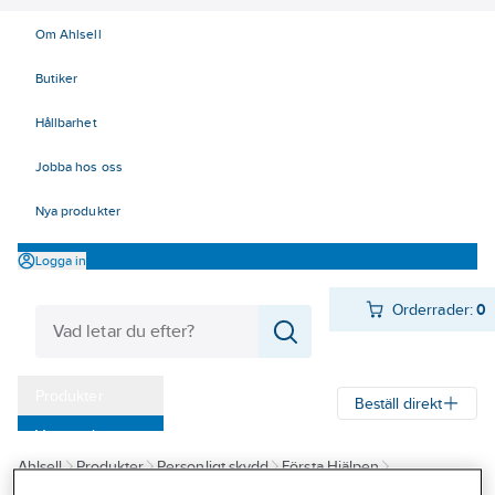
Om Ahlsell
Butiker
Hållbarhet
Jobba hos oss
Nya produkter
Logga in
Orderrader:
0
Produkter
Beställ direkt
Varumärken
Ahlsell
Produkter
Personligt skydd
Första Hjälpen
Kampanjer
Förbandsmaterial
Förbandsmaterial