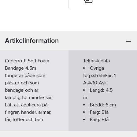
Artikelinformation
Cederroth Soft Foam
Teknisk data
Bandage 4,5m
Övriga
fungerar både som
förp.storlekar:
1
plåster och som
Ask/10 Ask
bandage och är
Längd:
4.5
lämplig för mindre sår.
m
Lätt att applicera på
Bredd:
6
cm
fingrar, händer, armar,
Färg:
Blå
tår, fötter och ben
Färg:
Blå
med mera. Förbandet
passar på alla typer av