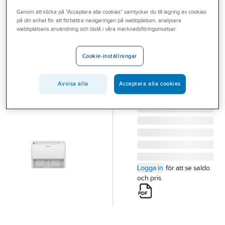
Outlet
Genom att klicka på "Acceptera alla cookies" samtycker du till lagring av cookies
på din enhet för att förbättra navigeringen på webbplatsen, analysera
INNOVA
Branscher
webbplatsens användning och bistå i våra marknadsföringsinsatser.
Golv/Takmodell
Tjänster
Innova PAC V2
Cookie-inställningar
IGZFCP35V2NI-1
Vårt erbjudande
GUD35ZD1/A-S
Bli kund
Avvisa alla
Acceptera alla cookies
Artikelnummer:
7135227
Lev.
ED020N2380
artikelnr:
Aktuellt
Logga in
för att se saldo
och pris