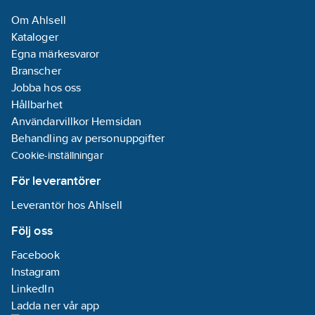
Om Ahlsell
Nydesignad fläkt för
Kataloger
minskad vortexeffekt
Egna märkesvaror
Med en nydesignad
Branscher
fläktteknologi har vi
Jobba hos oss
minimerat
Hållbarhet
vortexeffekten, som
Användarvillkor Hemsidan
ofta kan leda till
Behandling av personuppgifter
oönskade turbulenser
Cookie-inställningar
och ljudnivåer.
Denna förbättring
För leverantörer
innebär att du kan
Leverantör hos Ahlsell
njuta av en tystare
drift och en stabilare
Följ oss
luftflödeskontroll,
Facebook
vilket skapar en lugn
Instagram
och produktiv
LinkedIn
arbetsmiljö.
Ladda ner vår app