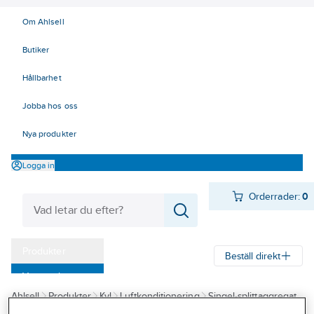
Om Ahlsell
Butiker
Hållbarhet
Jobba hos oss
Nya produkter
Logga in
Orderrader:
0
Produkter
Beställ direkt
Varumärken
Ahlsell
Produkter
Kyl
Luftkonditionering
Singel-splittaggregat
Kampanjer
Innova