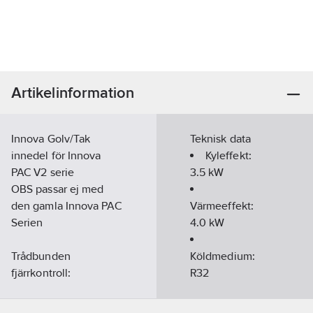
Artikelinformation
Innova Golv/Tak
Teknisk data
innedel för Innova
Kyleffekt:
PAC V2 serie
3.5
kW
OBS passar ej med
den gamla Innova PAC
Värmeeffekt:
Serien
4.0
kW
Trådbunden
Köldmedium:
fjärrkontroll:
R32
Art nr 7125256 utan
Energiklass:
wifi
A++/A+