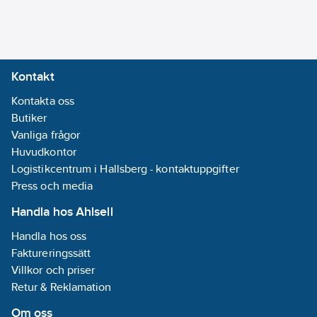
Bättre luftspridning
Våra golv/tak-
innedelar är
Kontakt
utformade för att ge
en förbättrad
Kontakta oss
luftspridning, vilket
Butiker
säkerställer att varje
Vanliga frågor
hörn av rummet får en
Huvudkontor
jämn och behaglig
Logistikcentrum i Hallsberg - kontaktuppgifter
temperatur. Den
Press och media
effektiva
Handla hos Ahlsell
luftdistributionen
Handla hos oss
minskar
Faktureringssätt
temperaturvariationer
Villkor och priser
och skapar en mer
Retur & Reklamation
behaglig miljö för alla i
rummet.
Om oss