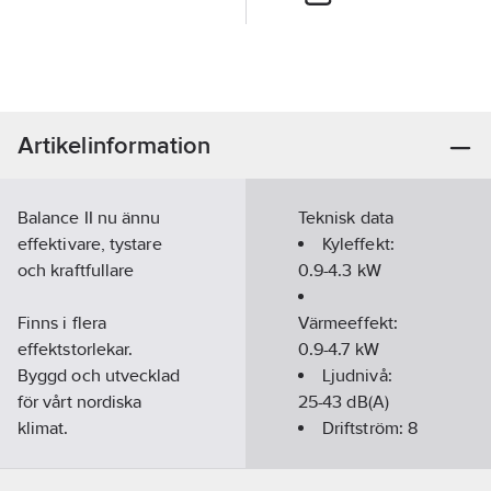
Artikelinformation
Balance II nu ännu
Teknisk data
effektivare, tystare
Kyleffekt:
och kraftfullare
0.9-4.3
kW
Finns i flera
Värmeeffekt:
effektstorlekar.
0.9-4.7
kW
Byggd och utvecklad
Ljudnivå:
för vårt nordiska
25-43
dB(A)
klimat.
Driftström:
8
Inbyggd WIFI.
A
Underhållsvärme +8
Bredd:
835