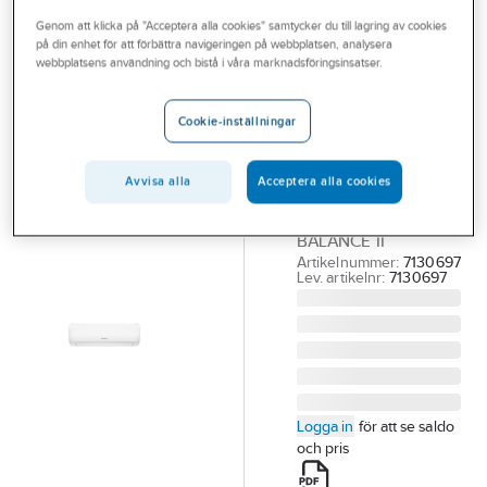
Outlet
Genom att klicka på "Acceptera alla cookies" samtycker du till lagring av cookies
på din enhet för att förbättra navigeringen på webbplatsen, analysera
INNOVA
Branscher
webbplatsens användning och bistå i våra marknadsföringsinsatser.
Innova Balance
Tjänster
II
Cookie-inställningar
INNOVA
Vårt erbjudande
VÄRMEPUMP
Bli kund
Avvisa alla
Acceptera alla cookies
IGZCH12NI/O-2 SATS
INNEDEL/UTEDEL
Aktuellt
BALANCE II
Artikelnummer:
7130697
Lev. artikelnr:
7130697
Logga in
för att se saldo
och pris