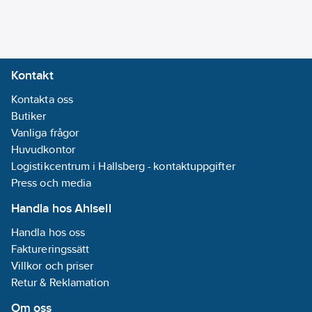
enligt F-
gasförordningen,
artikel 11.5. Om så ej
sker förverkas
Kontakt
garantirätten.
Dessutom riskeras åtal
Kontakta oss
för miljöbrott.
Butiker
Kemikalieinspektionen
Vanliga frågor
är ansvarig
Huvudkontor
tillsynsmyndighet
Logistikcentrum i Hallsberg - kontaktuppgifter
Artikelnummer:
Press och media
7130697
Lev. artikelnr:
7130697
Handla hos Ahlsell
Materialklass
RV2040
Handla hos oss
Faktureringssätt
Villkor och priser
Retur & Reklamation
Om oss