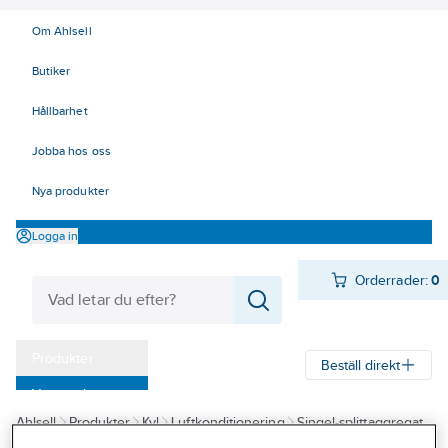
Om Ahlsell
Butiker
Hållbarhet
Jobba hos oss
Nya produkter
Logga in
Orderrader:
0
Produkter
Beställ direkt
Varumärken
Ahlsell
Produkter
Kyl
Luftkonditionering
Singel-splittaggregat
Kampanjer
Innova