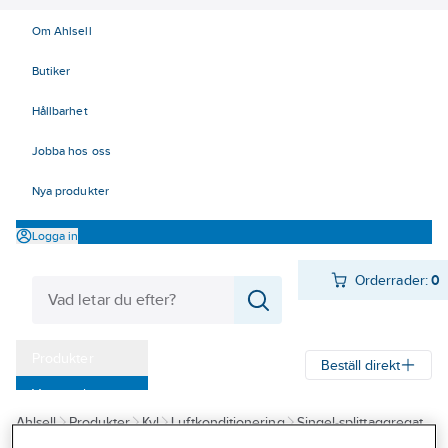
Om Ahlsell
Butiker
Hållbarhet
Jobba hos oss
Nya produkter
Logga in
Orderrader:
0
Produkter
Beställ direkt
Varumärken
Ahlsell
Produkter
Kyl
Luftkonditionering
Singel-splittaggregat
Kampanjer
Innova