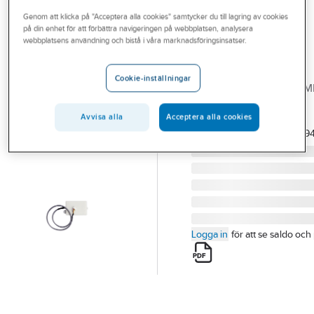
Outlet
Genom att klicka på "Acceptera alla cookies" samtycker du till lagring av cookies
på din enhet för att förbättra navigeringen på webbplatsen, analysera
INNOVA
Branscher
webbplatsens användning och bistå i våra marknadsföringsinsatser.
Innova PAC V2
Tjänster
Tillbehör
Cookie-inställningar
IGGW-ME50-00/EG(M) M
Vårt erbjudande
00/EG(M)
Bli kund
Avvisa alla
Acceptera alla cookies
Artikelnummer:
7125261
Lev.
NC20000010_K9
artikelnr:
Aktuellt
Logga in
för att se saldo och 