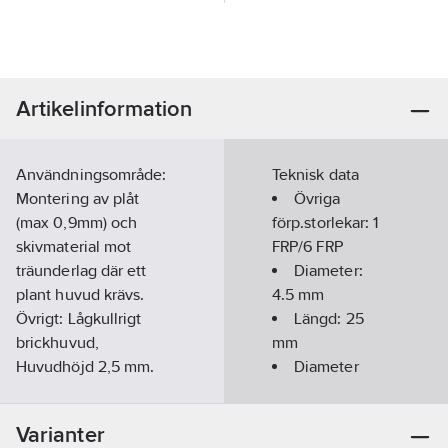
Artikelinformation
Användningsområde:
Teknisk data
Montering av plåt
Övriga
(max 0,9mm) och
förp.storlekar:
1
skivmaterial mot
FRP/6 FRP
träunderlag där ett
Diameter:
plant huvud krävs.
4.5
mm
Övrigt: Lågkullrigt
Längd:
25
brickhuvud,
mm
Huvudhöjd 2,5 mm.
Diameter
Artikelnummer:
742557
huvud:
11.3
mm
Lev. artikelnr:
904502
Färg:
Svart
Varianter
Ean
RAL-