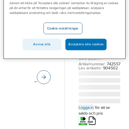
Genom att klicka på "Acceptera alla cookies" samtycker du till lagring av cookies
Outlet
EJOT
på din enhet för att förbättra navigeringen på webbplatsen, analysera
Montageskruv
webbplatsens användning och bistå i våra marknadsföringsinsatser.
Branscher
EJOT trä utv-
Tjänster
C4
Cookie-inställningar
Vårt erbjudande
MONTAGESKRUV
TRÄGÄNGA UTV-C4
Avvisa alla
Acceptera alla cookies
Aktuellt
4.5X25 SVART RAL
9011 250/FP
Artikelnummer:
742557
Lev. artikelnr:
904502
Logga in
för att se
saldo och pris