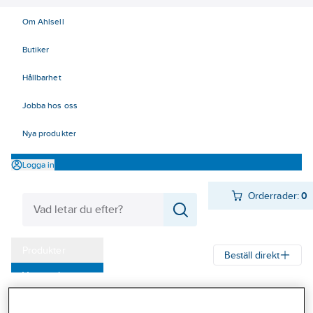
Om Ahlsell
Butiker
Hållbarhet
Jobba hos oss
Nya produkter
Logga in
Orderrader:
0
Produkter
Beställ direkt
Varumärken
Ahlsell
Produkter
Infästning
Skruv
Montageskruv
Kampanjer