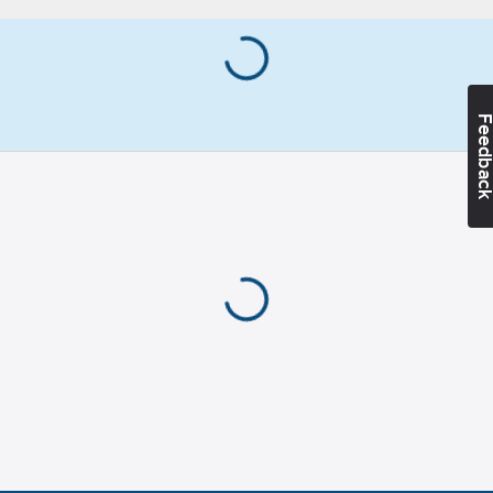
7319619045023
artikelnr:
nummer:
9011
Materialklass
TD306B
Bitsstorlek:
2
Skruvsystem:
Feedba
Phillips (PH)
Korrosionsklass
(EN ISO 9223):
C4
Material:
Sätthärdat stål
Material:
Stål