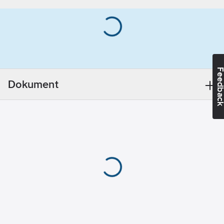
BH45SVARTC
artikelnr:
Ean
Ytbehandling:
7391695512774
artikelnr:
Gul/krom
Materialklass
TD3070
Färg:
Svart
Bitsstorlek:
2
Feedba
Dokument
Skruvsystem:
Phillips (PH)
Material:
Sätthärdat stål
Beteckning:
BH45SVARTC