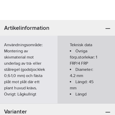
Artikelinformation
Användningsområde:
Teknisk data
Montering av
Övriga
skivmaterial mot
förp.storlekar:
1
underlag av trä- eller
FRP/4 FRP
stålregel (godstjocklek
Diameter:
0,6-1,0 mm) och fästa
4.2
mm
plåt mot plåt där ett
Längd:
45
plant huvud krävs.
mm
Övrigt: Lågkullrigt
Längd
brickhuvud.
gänga:
40
mm
Artikelnummer:
52654226
Diameter
Varianter
Lev.
huvud:
11
mm