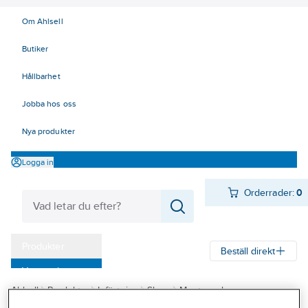
Om Ahlsell
Butiker
Hållbarhet
Jobba hos oss
Nya produkter
Logga in
Orderrader:
0
Produkter
Beställ direkt
Varumärken
Ahlsell
Produkter
Infästning
Skruv
Montageskruv
Kampanjer