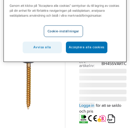
Outlet
Genom att klicka på "Acceptera alla cookies" samtycker du till lagring av cookies
GRABBER
på din enhet för att förbättra navigeringen på webbplatsen, analysera
Montageskruv
Branscher
webbplatsens användning och bistå i våra marknadsföringsinsatser.
lackerad
Tjänster
Grabber
Cookie-inställningar
Vårt erbjudande
MONTAGESKRUV
GRABBER BH45 SVART
Bli kund
Avvisa alla
Acceptera alla cookies
4.2X45 100/FP
Aktuellt
Artikelnummer:
52654226
Lev.
BH45SVARTC
artikelnr:
Logga in
för att se saldo
och pris