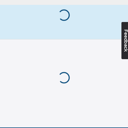
Artikelnummer:
504099
huvud:
11
mm
Lev. artikelnr:
G31L
Ean
Borrkapacitet:
1
7391695109608
artikelnr:
mm
Materialklass
TD307B
Bitsstorlek:
Feedba
2
Skruvsystem:
Phillips (PH)
Ytskydd:
Fosfaterad
Material:
Sätthärdat stål
Beteckning:
31