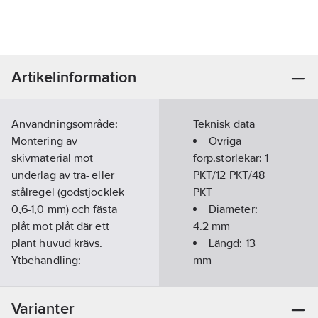
Artikelinformation
Användningsområde:
Teknisk data
Montering av
Övriga
skivmaterial mot
förp.storlekar:
1
underlag av trä- eller
PKT/12 PKT/48
stålregel (godstjocklek
PKT
0,6-1,0 mm) och fästa
Diameter:
plåt mot plåt där ett
4.2
mm
plant huvud krävs.
Längd:
13
Ytbehandling:
mm
Fosfaterad, Övrigt:
Längd
Lågkullrigt
gänga:
13
mm
Varianter
brickhuvud.
Diameter