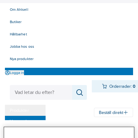
Om Ahlsell
Butiker
Hållbarhet
Jobba hos oss
Nya produkter
Logga in
Orderrader:
0
Produkter
Beställ direkt
Varumärken
Ahlsell
Produkter
Infästning
Skruv
Montageskruv
Kampanjer