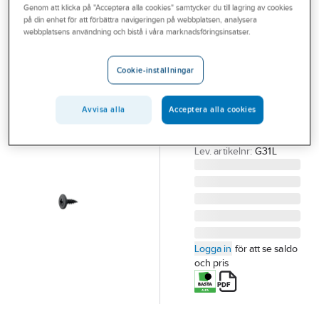
Genom att klicka på "Acceptera alla cookies" samtycker du till lagring av cookies
Outlet
GRABBER
på din enhet för att förbättra navigeringen på webbplatsen, analysera
Montageskruv
webbplatsens användning och bistå i våra marknadsföringsinsatser.
Branscher
Grabber
Tjänster
fosfaterad
Cookie-inställningar
Vårt erbjudande
MONTAGESKRUV
GRABBER 31 4.2X13
Avvisa alla
Acceptera alla cookies
Aktuellt
1000/FP
Artikelnummer:
504099
Lev. artikelnr:
G31L
Logga in
för att se saldo
och pris