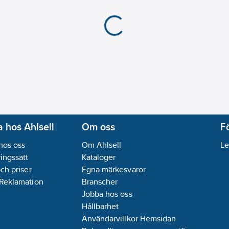
 hos Ahlsell
Om oss
F
hos oss
Om Ahlsell
Le
ingssätt
Kataloger
och priser
Egna märkesvaror
 Reklamation
Branscher
Jobba hos oss
Hållbarhet
Användarvillkor Hemsidan