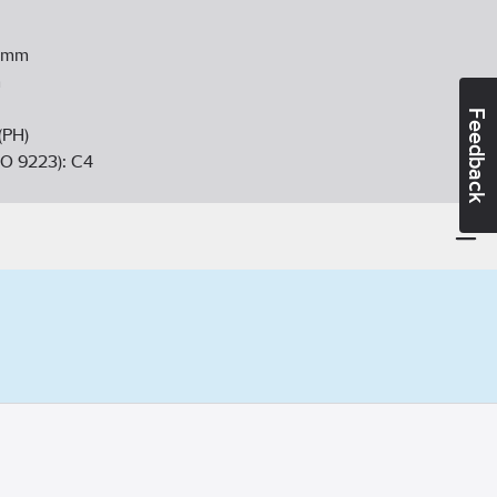
mm
m
Feedback
 (PH)
SO 9223):
C4