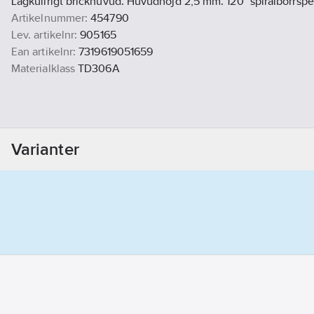
Lågkullrigt brickhuvud. Huvudhöjd 2,5 mm. 120° spiralborrspe
Artikelnummer:
454790
Lev. artikelnr:
905165
Ean artikelnr:
7319619051659
Materialklass
TD306A
Varianter