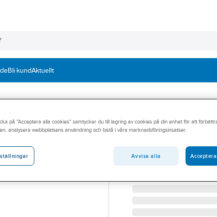
nde
Bli kund
Aktuellt
cka på "Acceptera alla cookies" samtycker du till lagring av cookies på din enhet för att förbätt
EJOT
en, analysera webbplatsens användning och bistå i våra marknadsföringsinsatser.
Montageskruv bo
MONTAGESKRUV 4,2X19 
Avvisa alla
Acceptera
ställningar
Artikelnummer:
454790
Lev. artikelnr:
905165