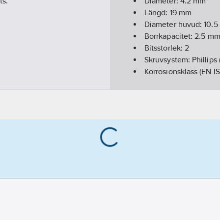
ts.
Diameter:
4.2
mm
Längd:
19
mm
Diameter huvud:
10.5
Borrkapacitet:
2.5
m
Bitsstorlek:
2
Skruvsystem:
Phillips
Korrosionsklass (EN I
Ytskydd:
Elförzinkad
Material:
Stål