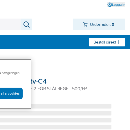
Logga in
Orderrader:
0
Beställ direkt
ra navigeringen
rrspets utv-C4
BSP UTV-C4 PH 2 FÖR STÅLREGEL 500/FP
 alla cookies