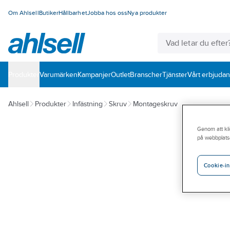
Om Ahlsell
Butiker
Hållbarhet
Jobba hos oss
Nya produkter
Produkter
Varumärken
Kampanjer
Outlet
Branscher
Tjänster
Vårt erbjuda
Ahlsell
Produkter
Infästning
Skruv
Montageskruv
Genom att kli
på webbplats
Cookie-in