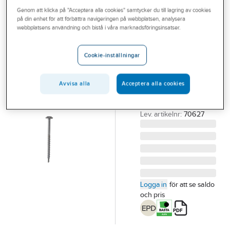
Outlet
Genom att klicka på "Acceptera alla cookies" samtycker du till lagring av cookies
Montageskruv
på din enhet för att förbättra navigeringen på webbplatsen, analysera
Branscher
webbplatsens användning och bistå i våra marknadsföringsinsatser.
borrspets utv-
C4
Tjänster
Cookie-inställningar
MONTAGESKRUV
Vårt erbjudande
UNIVERS. IMPREG+
Bli kund
4,8X50 BORRSP.
Avvisa alla
Acceptera alla cookies
STÅL/TRÄ 250/FP
Aktuellt
Artikelnummer:
454700
Lev. artikelnr:
70627
Logga in
för att se saldo
och pris