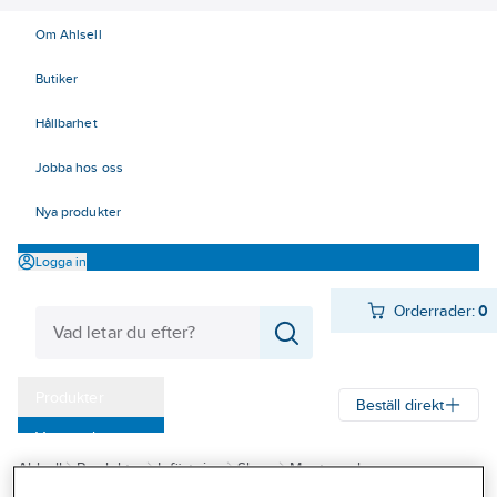
Om Ahlsell
Butiker
Hållbarhet
Jobba hos oss
Nya produkter
Logga in
Orderrader:
0
Produkter
Beställ direkt
Varumärken
Ahlsell
Produkter
Infästning
Skruv
Montageskruv
Kampanjer