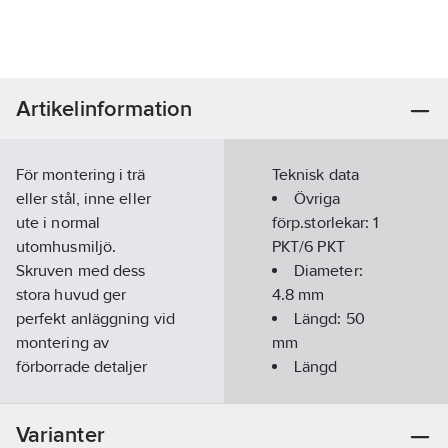
Artikelinformation
För montering i trä
Teknisk data
eller stål, inne eller
Övriga
ute i normal
förp.storlekar:
1
utomhusmiljö.
PKT/6 PKT
Skruven med dess
Diameter:
stora huvud ger
4.8
mm
perfekt anläggning vid
Längd:
50
montering av
mm
förborrade detaljer
Längd
som konsoler m.m. TX-
gänga:
40
mm
fästet medför
Diameter
Varianter
problemfri skruvning,
huvud:
11
mm