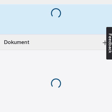
HiLo gängan i
Bitsstorlek:
kombination med den
25
reducerade
borrspetsen gör det
Skruvsystem:
möjligt att montera
Torx (TX)
lika bra i trä som stål.
Feedba
Artikelnummer:
454700
Korrosionsklass
Dokument
Lev. artikelnr:
70627
(EN ISO 9223):
Ean
C4
7318470220587
artikelnr:
GWP-tot (A1-
Materialklass
TD306B
A3):
4,3801
kgCO2e/PKT
Material:
Härdat stål