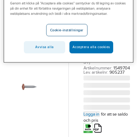
Genom att klicka på "Acceptera alla cookies" samtycker du till lagring av cookies
Outlet
EJOT
på din enhet för att förbättra navigeringen på webbplatsen, analysera
Montageskruv
webbplatsens användning och bistå i våra marknadsföringsinsatser.
Branscher
lackerad Ejofix-
Tjänster
M
Cookie-inställningar
Vårt erbjudande
MONTAGESKRUV
EJOFIX-M 4.2X25
Avvisa alla
Acceptera alla cookies
Bli kund
LJUSRÖD 742 (500
Aktuellt
ST)
Artikelnummer:
1549704
Lev. artikelnr:
905237
Logga in
för att se saldo
och pris