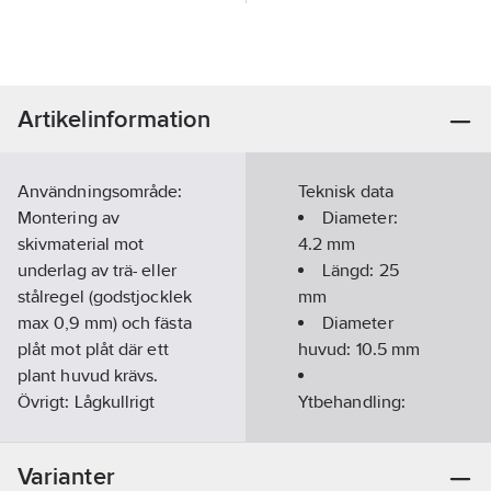
Artikelinformation
Användningsområde:
Teknisk data
Montering av
Diameter:
skivmaterial mot
4.2
mm
underlag av trä- eller
Längd:
25
stålregel (godstjocklek
mm
max 0,9 mm) och fästa
Diameter
plåt mot plåt där ett
huvud:
10.5
mm
plant huvud krävs.
Övrigt: Lågkullrigt
Ytbehandling:
brickhuvud.
Elförzinkad 5
Huvudhöjd 2,5 mm.
µm och
Varianter
Artikelnummer:
1549704
Pulverlackad,