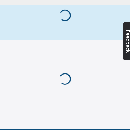
Lev. artikelnr:
905237
för
Ean
inomhusbruk
7319619052373
artikelnr:
Färg:
Materialklass
TD306B
Ljusröd
RAL-
Feedba
nummer:
742
Bitsstorlek:
2
Skruvsystem:
Phillips (PH)
Material:
Sätthärdat stål