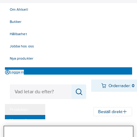
Om Ahlsell
Butiker
Hållbarhet
Jobba hos oss
Nya produkter
Logga in
Orderrader:
0
Produkter
Beställ direkt
Varumärken
Ahlsell
Produkter
Infästning
Skruv
Montageskruv
Kampanjer