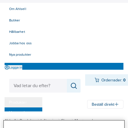
Om Ahlsell
Butiker
Hållbarhet
Jobba hos oss
Nya produkter
Logga in
Orderrader:
0
Produkter
Beställ direkt
Varumärken
Ahlsell
Produkter
Infästning
Skruv
Montageskruv
Kampanjer