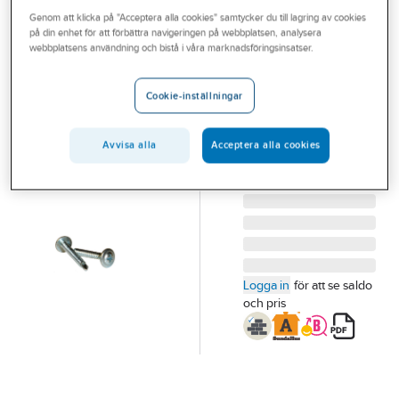
Outlet
Genom att klicka på "Acceptera alla cookies" samtycker du till lagring av cookies
FIXX
på din enhet för att förbättra navigeringen på webbplatsen, analysera
Montageskruv
Branscher
webbplatsens användning och bistå i våra marknadsföringsinsatser.
borrspets FIXX
Tjänster
MONTAGESKRUV
Cookie-inställningar
BSP FIXX 4.2X14 FZB
Vårt erbjudande
200/FRP
Aktuellt
Avvisa alla
Acceptera alla cookies
Artikelnummer:
1531665
Lev. artikelnr:
1531665
Logga in
för att se saldo
och pris