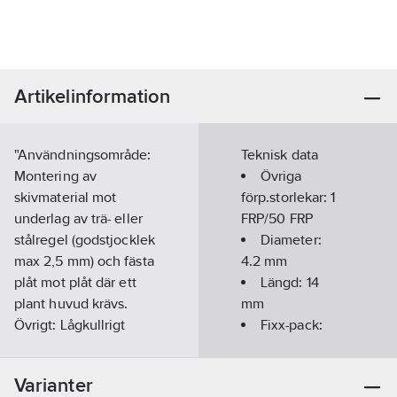
Artikelinformation
"Användningsområde:
Teknisk data
Montering av
Övriga
skivmaterial mot
förp.storlekar:
1
underlag av trä- eller
FRP/50 FRP
stålregel (godstjocklek
Diameter:
max 2,5 mm) och fästa
4.2
mm
plåt mot plåt där ett
Längd:
14
plant huvud krävs.
mm
Övrigt: Lågkullrigt
Fixx-pack:
brickhuvud.
PA 8
Huvudhöjd 2,5 mm.
Diameter
Varianter
120° spiralborrspets.
huvud:
10.5
mm