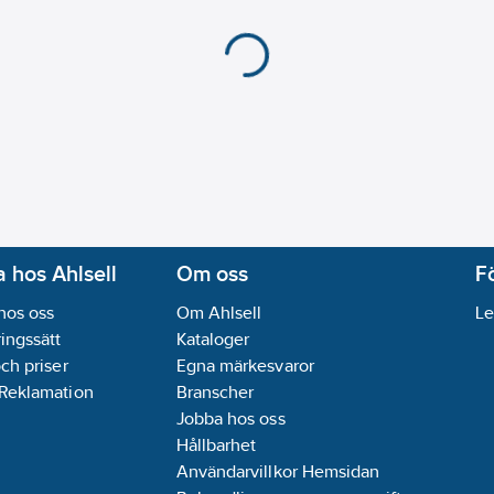
 hos Ahlsell
Om oss
F
hos oss
Om Ahlsell
Le
ingssätt
Kataloger
och priser
Egna märkesvaror
 Reklamation
Branscher
Jobba hos oss
Hållbarhet
Användarvillkor Hemsidan