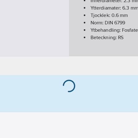
Innerdiameter:
2.3
m
Ytterdiamater:
6.3
m
Tjocklek:
0.6
mm
Norm:
DIN 6799
Ytbehandling:
Fosfate
Beteckning:
RS