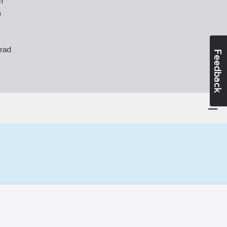
m
m
rad
Feedback