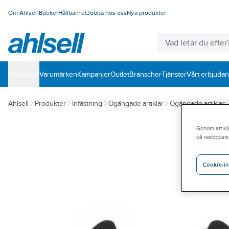
Om Ahlsell
Butiker
Hållbarhet
Jobba hos oss
Nya produkter
Produkter
Varumärken
Kampanjer
Outlet
Branscher
Tjänster
Vårt erbjuda
Ahlsell
Produkter
Infästning
Ogängade artiklar
Ogängade artiklar
Genom att kli
på webbplats
Cookie-in