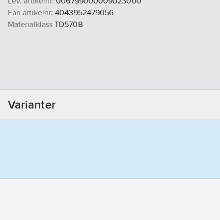
Lev. artikelnr:
006799000009023000
Ean artikelnr:
4043952479056
Materialklass
TD570B
Varianter