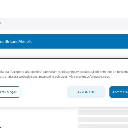
nde
Bli kund
Aktuellt
cka på "Acceptera alla cookies" samtycker du till lagring av cookies på din enhet för att förbätt
Spårryttare RS 
en, analysera webbplatsens användning och bistå i våra marknadsföringsinsatser.
SPÅRRYTTARE RS HV460 
Artikelnummer:
500422
Avvisa alla
Acceptera
ställningar
Lev. artikelnr:
0067990000