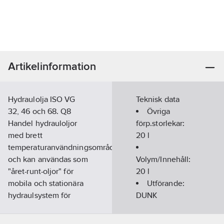
Artikelinformation
Hydraulolja ISO VG
Teknisk data
32, 46 och 68. Q8
Övriga
Handel hydrauloljor
förp.storlekar:
med brett
20 l
temperaturanvändningsområde
och kan användas som
Volym/Innehåll:
"året-runt-oljor" för
20
l
mobila och stationära
Utförande:
hydraulsystem för
DUNK
vilka en hydraulolja
ISO VG 32, 46 eller 68