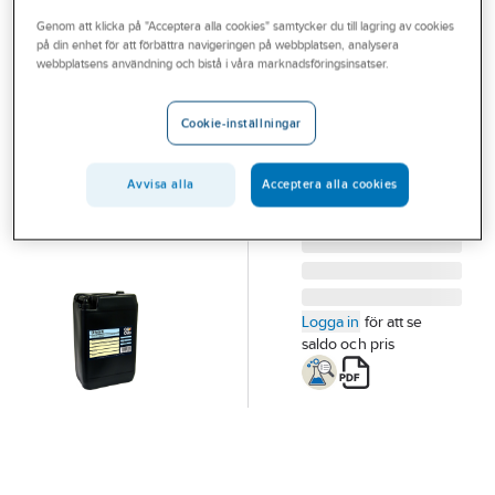
Outlet
Genom att klicka på "Acceptera alla cookies" samtycker du till lagring av cookies
på din enhet för att förbättra navigeringen på webbplatsen, analysera
Q8OILS
Branscher
webbplatsens användning och bistå i våra marknadsföringsinsatser.
Q8 Handel 46
Tjänster
HYDRAULOLJA Q8
Cookie-inställningar
HANDEL 46 20L
Vårt erbjudande
Artikelnummer:
910353
Lev. artikelnr:
641006
Aktuellt
Avvisa alla
Acceptera alla cookies
Logga in
för att se
saldo och pris