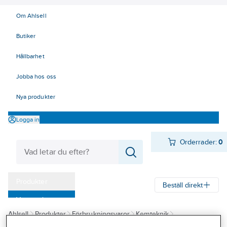
Om Ahlsell
Butiker
Hållbarhet
Jobba hos oss
Nya produkter
Logga in
Orderrader:
0
Produkter
Beställ direkt
Varumärken
Ahlsell
Produkter
Förbrukningsvaror
Kemteknik
Kampanjer
Oljor - fett - skärvätskor
Smörjoljor