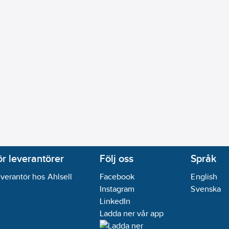
ör leverantörer
Följ oss
Språk
verantör hos Ahlsell
Facebook
English
Instagram
Svenska
LinkedIn
Ladda ner vår app