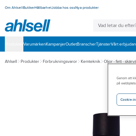
Om Ahlsell
Butiker
Hållbarhet
Jobba hos oss
Nya produkter
Produkter
Varumärken
Kampanjer
Outlet
Branscher
Tjänster
Vårt erbjuda
Ahlsell
Produkter
Förbrukningsvaror
Kemteknik
Oljor - fett - skär
Genom att kli
på webbplats
Cookie-in