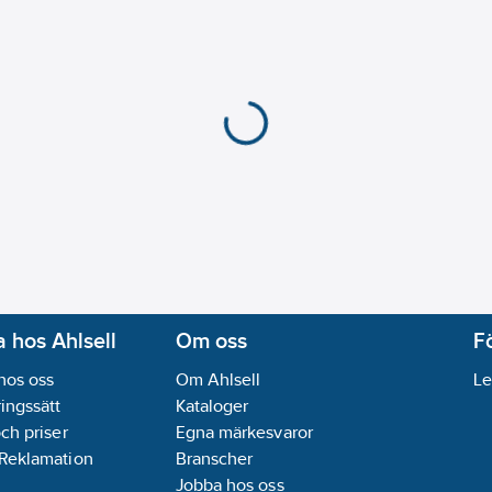
 hos Ahlsell
Om oss
F
hos oss
Om Ahlsell
Le
ingssätt
Kataloger
och priser
Egna märkesvaror
 Reklamation
Branscher
Jobba hos oss