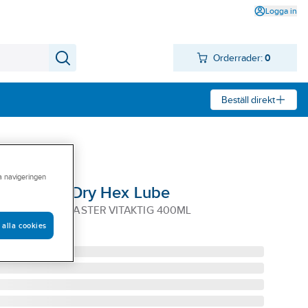
Logga in
Orderrader:
0
Beställ direkt
ra navigeringen
ay Master Dry Hex Lube
H-BN SPRAY MASTER VITAKTIG 400ML
 alla cookies