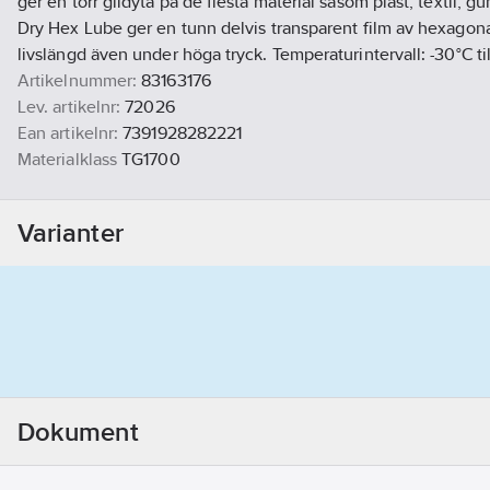
ger en torr glidyta på de flesta material såsom plast, textil, gu
Dry Hex Lube ger en tunn delvis transparent film av hexagona
livslängd även under höga tryck. Temperaturintervall: -30°C ti
Artikelnummer:
83163176
Lev. artikelnr:
72026
Ean artikelnr:
7391928282221
Materialklass
TG1700
Detta är ett alternativ till artikelnummer
471233
Varianter
Dokument