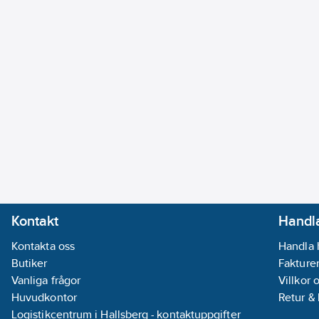
Kontakt
Handla
Kontakta oss
Handla 
Butiker
Fakturer
Vanliga frågor
Villkor 
Huvudkontor
Retur &
Logistikcentrum i Hallsberg - kontaktuppgifter