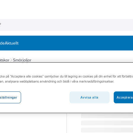
nde
Aktuellt
vätskor
Smörjoljor
SPRAY MASTER
cka på "Acceptera alla cookies" samtycker du till lagring av cookies på din enhet för att förbätt
Smörjmedel Spr
en, analysera webbplatsens användning och bistå i våra marknadsföringsinsatser.
TORRSMÖRJMEDEL DRY 
Artikelnummer:
83163176
Avvisa alla
Acceptera
ställningar
Lev. artikelnr:
72026