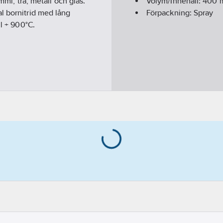
mmi, trä, metall och glas.
Volym/Innehåll:
400
m
l bornitrid med lång
Förpackning:
Spray
ll + 900°C.