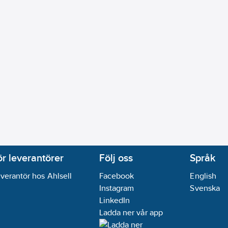
ör leverantörer
Följ oss
Språk
verantör hos Ahlsell
Facebook
English
Instagram
Svenska
LinkedIn
Ladda ner vår app