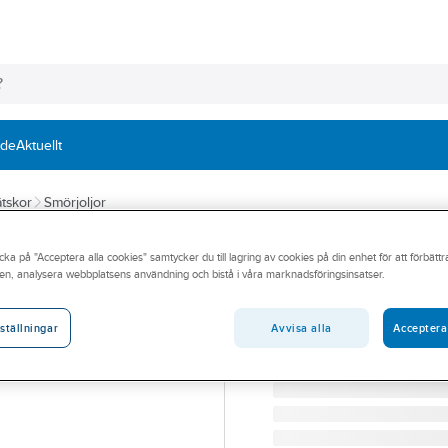
nde
Aktuellt
vätskor
Smörjoljor
Q8OILS
cka på "Acceptera alla cookies" samtycker du till lagring av cookies på din enhet för att förbätt
Q8 Garden Pro 
en, analysera webbplatsens användning och bistå i våra marknadsföringsinsatser.
MOTOROLJA Q8 GARDEN 
Artikelnummer:
76759057
Avvisa alla
Acceptera
ställningar
Lev. artikelnr:
610415