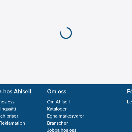
 hos Ahlsell
Om oss
F
hos oss
Om Ahlsell
Le
ingssätt
Kataloger
och priser
Egna märkesvaror
 Reklamation
Branscher
Jobba hos oss