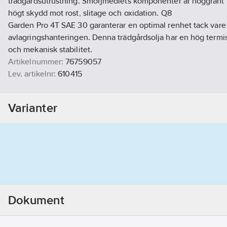
trädgårdsutrustning. Smörjmedlets komponenter är noggrant ut
högt skydd mot rost, slitage och oxidation. Q8
Garden Pro 4T SAE 30 garanterar en optimal renhet tack vare
avlagringshanteringen. Denna trädgårdsolja har en hög termi
och mekanisk stabilitet.
Artikelnummer:
76759057
Lev. artikelnr:
610415
Ean artikelnr:
8000899048048
Materialklass
TG1730
Varianter
Dokument