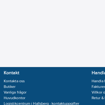
Kontakt
Handla
Kontakta oss
Handla 
Butiker
Fakturer
Vanliga frågor
Villkor 
Huvudkontor
Retur &
Logistikcentrum i Hallsberg - kontaktuppgifter