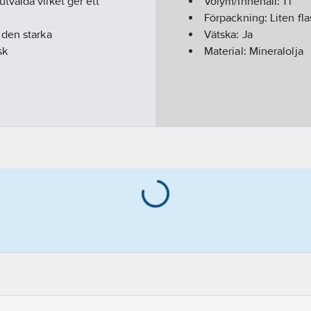
valda vilket ger ett
Volym/Innehåll:
1
l
Förpackning:
Liten fl
 den starka
Vätska:
Ja
sk
Material:
Mineralolja