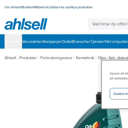
Om Ahlsell
Butiker
Hållbarhet
Jobba hos oss
Nya produkter
Produkter
Varumärken
Kampanjer
Outlet
Branscher
Tjänster
Vårt erbjuda
Ahlsell
Produkter
Förbrukningsvaror
Kemteknik
Oljor - fett - skär
Genom att kli
på webbplats
Cookie-in