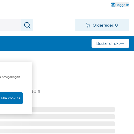
Logga in
Orderrader:
0
Beställ direkt
ra navigeringen
4T SAE 30
PRO 4T SAE 30 1L
 alla cookies