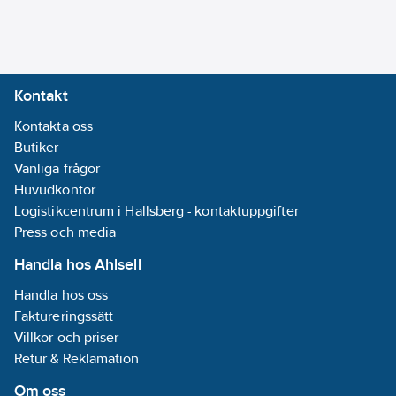
massbalansprincipen
säkerställs att
motsvarande mängd
drivgas i burken
Kontakt
framställts av
förnyelsebar råvara.
Kontakta oss
Jämfört med drivgas
Butiker
av fossilt ursprung ger
Vanliga frågor
det beroende på gas
Huvudkontor
en CO2-reduktion från
Logistikcentrum i Hallsberg - kontaktuppgifter
drivgasframställningen
Press och media
med 40-90%..
Handla hos Ahlsell
Artikelnummer:
748105
Handla hos oss
Lev. artikelnr:
72044
Faktureringssätt
Materialklass
TG1700
Villkor och priser
Retur & Reklamation
Om oss