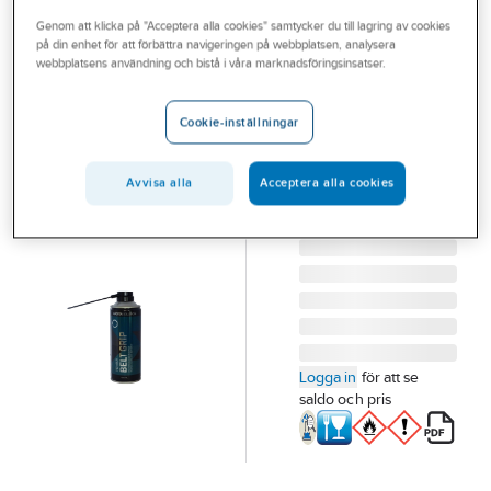
Outlet
Genom att klicka på "Acceptera alla cookies" samtycker du till lagring av cookies
på din enhet för att förbättra navigeringen på webbplatsen, analysera
SPRAY MASTER
Branscher
webbplatsens användning och bistå i våra marknadsföringsinsatser.
Master Power
Tjänster
Belt Grip
Cookie-inställningar
REMSPRAY POWER
Vårt erbjudande
BELT GRIP ECO
Bli kund
Avvisa alla
Acceptera alla cookies
400ML MASTER
Artikelnummer:
748105
Aktuellt
Lev. artikelnr:
72044
Logga in
för att se
saldo och pris