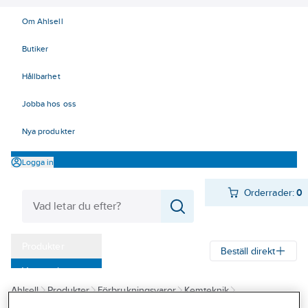
Om Ahlsell
Butiker
Hållbarhet
Jobba hos oss
Nya produkter
Logga in
Orderrader:
0
Produkter
Beställ direkt
Varumärken
Ahlsell
Produkter
Förbrukningsvaror
Kemteknik
Kampanjer
Oljor - fett - skärvätskor
Smörjoljor