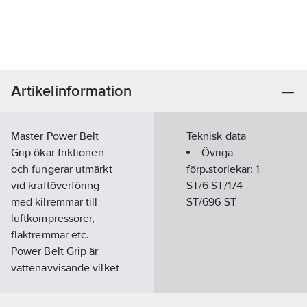
Artikelinformation
Master Power Belt
Teknisk data
Grip ökar friktionen
Övriga
och fungerar utmärkt
förp.storlekar:
1
vid kraftöverföring
ST/6 ST/174
med kilremmar till
ST/696 ST
luftkompressorer,
fläktremmar etc.
Power Belt Grip är
vattenavvisande vilket
gör att greppet
kvarstår även vid våta