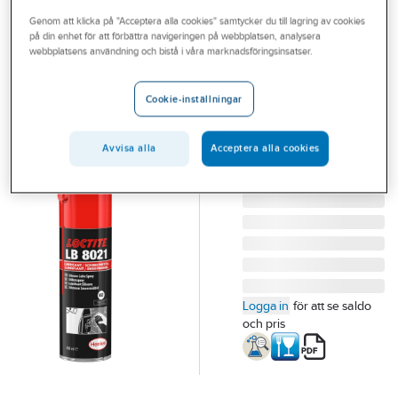
Outlet
Genom att klicka på "Acceptera alla cookies" samtycker du till lagring av cookies
på din enhet för att förbättra navigeringen på webbplatsen, analysera
LOCTITE
Branscher
webbplatsens användning och bistå i våra marknadsföringsinsatser.
Silikonspray
Tjänster
Loctite LB 8021
Cookie-inställningar
SILIKONSPRAY
Vårt erbjudande
LOCTITE LB 8021
Bli kund
Avvisa alla
Acceptera alla cookies
400ML
Artikelnummer:
68282261
Aktuellt
Lev. artikelnr:
2101261
Logga in
för att se saldo
och pris