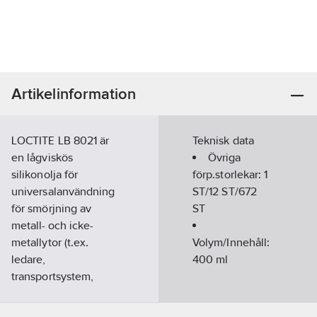
Artikelinformation
LOCTITE LB 8021 är
Teknisk data
en lågviskös
Övriga
silikonolja för
förp.storlekar:
1
universalanvändning
ST/12 ST/672
för smörjning av
ST
metall- och icke-
metallytor (t.ex.
Volym/Innehåll:
ledare,
400
ml
transportsystem,
skärknivar och
plastdelar). Används