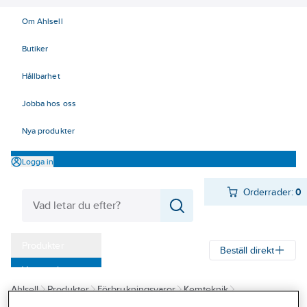
Om Ahlsell
Butiker
Hållbarhet
Jobba hos oss
Nya produkter
Logga in
Orderrader:
0
Produkter
Beställ direkt
Varumärken
Ahlsell
Produkter
Förbrukningsvaror
Kemteknik
Kampanjer
Oljor - fett - skärvätskor
Smörjoljor