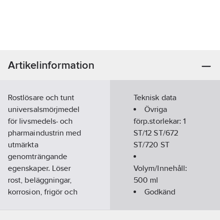
Artikelinformation
Rostlösare och tunt
Teknisk data
universalsmörjmedel
Övriga
för livsmedels- och
förp.storlekar:
1
pharmaindustrin med
ST/12 ST/672
utmärkta
ST/720 ST
genomträngande
egenskaper. Löser
Volym/Innehåll:
rost, beläggningar,
500
ml
korrosion, frigör och
Godkänd
smörjer kärvande
enligt:
NSF H1
mekanismer. Även för