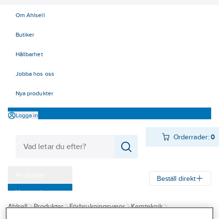
Om Ahlsell
Butiker
Hållbarhet
Jobba hos oss
Nya produkter
Logga in
Orderrader:
0
Produkter
Beställ direkt
Varumärken
Ahlsell
Produkter
Förbrukningsvaror
Kemteknik
Kampanjer
Oljor - fett - skärvätskor
Smörjoljor