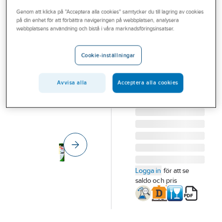
Outlet
Genom att klicka på "Acceptera alla cookies" samtycker du till lagring av cookies
på din enhet för att förbättra navigeringen på webbplatsen, analysera
CRC
Branscher
webbplatsens användning och bistå i våra marknadsföringsinsatser.
Smörjmedel
Tjänster
CRC Pen oil
Cookie-inställningar
SMÖRJMEDEL CRC
Vårt erbjudande
PEN OIL 500ML
Bli kund
Avvisa alla
Acceptera alla cookies
NSF H1
Artikelnummer:
471159
Aktuellt
Lev. artikelnr:
1031572
Logga in
för att se
saldo och pris