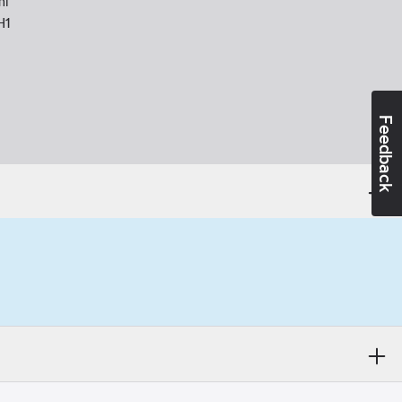
l
H1
Feedback