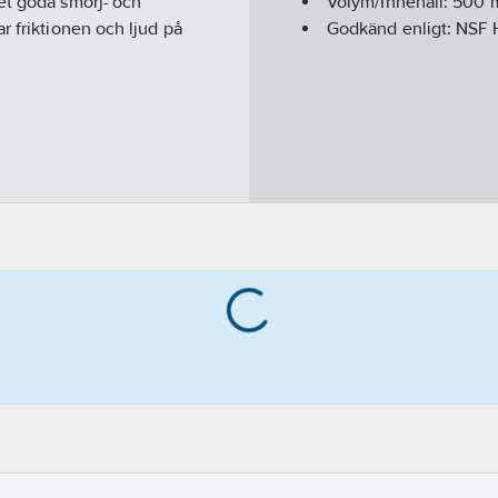
et goda smörj- och
Volym/Innehåll:
500
m
r friktionen och ljud på
Godkänd enligt:
NSF 