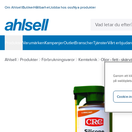
Om Ahlsell
Butiker
Hållbarhet
Jobba hos oss
Nya produkter
Produkter
Varumärken
Kampanjer
Outlet
Branscher
Tjänster
Vårt erbjuda
Ahlsell
Produkter
Förbrukningsvaror
Kemteknik
Oljor - fett - skär
Genom att kli
på webbplats
Cookie-in