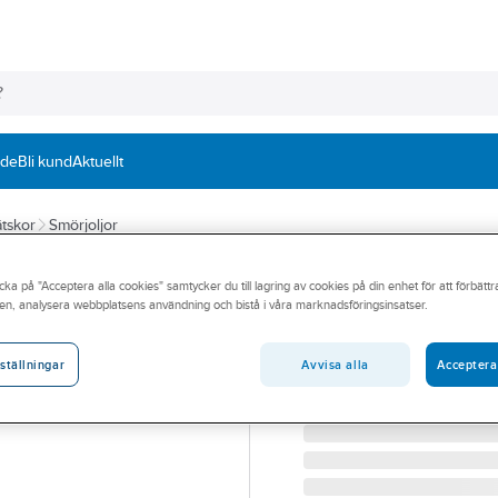
nde
Bli kund
Aktuellt
vätskor
Smörjoljor
CRC
cka på "Acceptera alla cookies" samtycker du till lagring av cookies på din enhet för att förbätt
Industrisilikon 
en, analysera webbplatsens användning och bistå i våra marknadsföringsinsatser.
INDUSTRISILIKON CRC S
Artikelnummer:
471107
Avvisa alla
Acceptera
ställningar
Lev. artikelnr:
1030901