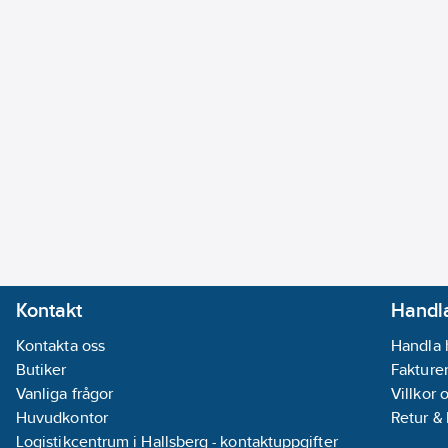
Kontakt
Handla
Kontakta oss
Handla 
Butiker
Fakturer
Vanliga frågor
Villkor 
Huvudkontor
Retur &
Logistikcentrum i Hallsberg - kontaktuppgifter