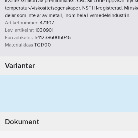
kvalitetssilikon av premiumklass. CRC Silicone uppvisar myck
temperatur-/viskositetsegenskaper. NSF H1-registrerad. Minska
delar som inte är av metall, inom hela livsmedelsindustrin.
Artikelnummer:
471107
Lev. artikelnr:
1030901
Ean artikelnr:
5412386005046
Materialklass
TG1700
Varianter
Dokument