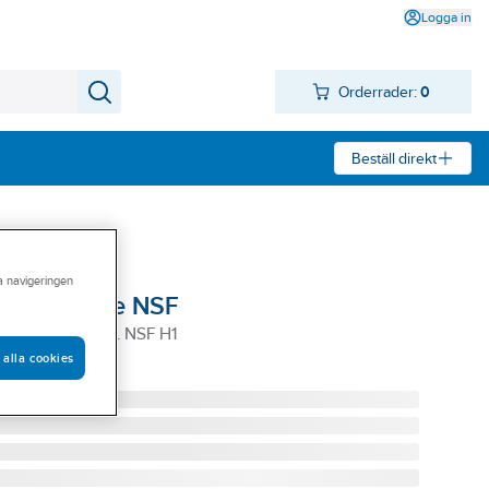
Logga in
Orderrader:
0
Beställ direkt
ra navigeringen
CRC Silicone NSF
ILICONE 500ML NSF H1
 alla cookies