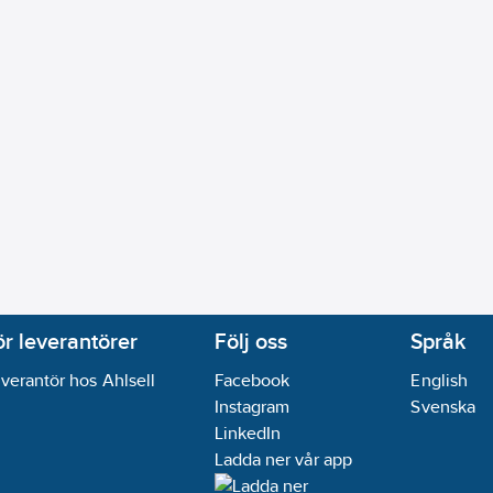
ör leverantörer
Följ oss
Språk
verantör hos Ahlsell
Facebook
English
Instagram
Svenska
LinkedIn
Ladda ner vår app