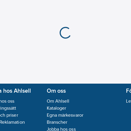
 hos Ahlsell
Om oss
F
hos oss
Om Ahlsell
Le
ingssätt
Kataloger
och priser
Egna märkesvaror
 Reklamation
Branscher
Jobba hos oss