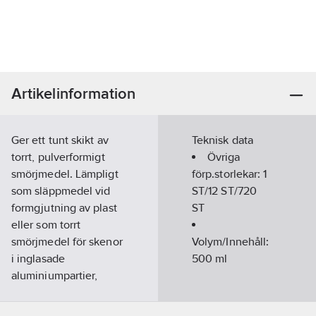
Artikelinformation
Ger ett tunt skikt av
Teknisk data
torrt, pulverformigt
Övriga
smörjmedel. Lämpligt
förp.storlekar:
1
som släppmedel vid
ST/12 ST/720
formgjutning av plast
ST
eller som torrt
smörjmedel för skenor
Volym/Innehåll:
i inglasade
500
ml
aluminiumpartier,
geringssågar,
skruvdragare, fräsar,