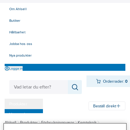
Om Ahlsell
Butiker
Hållbarhet
Jobba hos oss
Nya produkter
Logga in
Orderrader:
0
Produkter
Beställ direkt
Varumärken
Ahlsell
Produkter
Förbrukningsvaror
Kemteknik
Kampanjer
Oljor - fett - skärvätskor
Smörjoljor