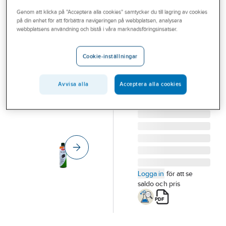
Outlet
Genom att klicka på "Acceptera alla cookies" samtycker du till lagring av cookies
på din enhet för att förbättra navigeringen på webbplatsen, analysera
CRC
Branscher
webbplatsens användning och bistå i våra marknadsföringsinsatser.
Smörjmedel
Tjänster
CRC Dry Lube
Cookie-inställningar
SMÖRJMEDEL CRC
Vårt erbjudande
DRY LUBE 500ML
Bli kund
Avvisa alla
Acceptera alla cookies
SPRAY
Artikelnummer:
462164
Aktuellt
Lev. artikelnr:
1030671
Logga in
för att se
saldo och pris