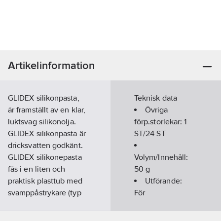
Artikelinformation
GLIDEX silikonpasta,
Teknisk data
är framställt av en klar,
Övriga
luktsvag silikonolja.
förp.storlekar:
1
GLIDEX silikonpasta är
ST/24 ST
dricksvatten godkänt.
GLIDEX silikonepasta
Volym/Innehåll:
fås i en liten och
50
g
praktisk plasttub med
Utförande:
svamppåstrykare (typ
För
skokrämtub) för direkt
plaströrsmuffar
påföring utan spill.