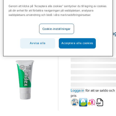
Outlet
Genom att klicka på "Acceptera alla cookies" samtycker du till lagring av cookies
på din enhet för att förbättra navigeringen på webbplatsen, analysera
UNIPAK
Branscher
webbplatsens användning och bistå i våra marknadsföringsinsatser.
Silikonglidmedel
Tjänster
för
Cookie-inställningar
vakuumrörmonta
Vårt erbjudande
SILIKONPASTA GLIDEX
Bli kund
Avvisa alla
Acceptera alla cookies
UNIPAK 50 GRAM
Aktuellt
Artikelnummer:
3115109
Lev. artikelnr:
2000005
Logga in
för att se saldo och
pris