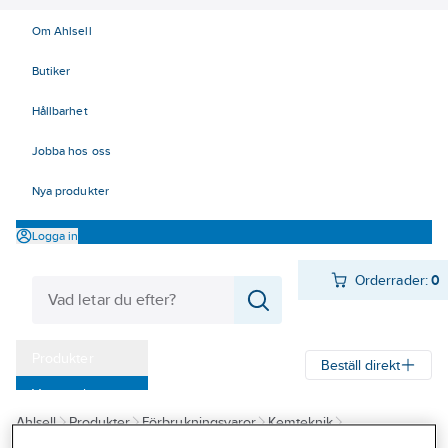
Om Ahlsell
Butiker
Hållbarhet
Jobba hos oss
Nya produkter
Logga in
Orderrader:
0
Produkter
Beställ direkt
Varumärken
Ahlsell
Produkter
Förbrukningsvaror
Kemteknik
Kampanjer
Oljor - fett - skärvätskor
Smörjoljor