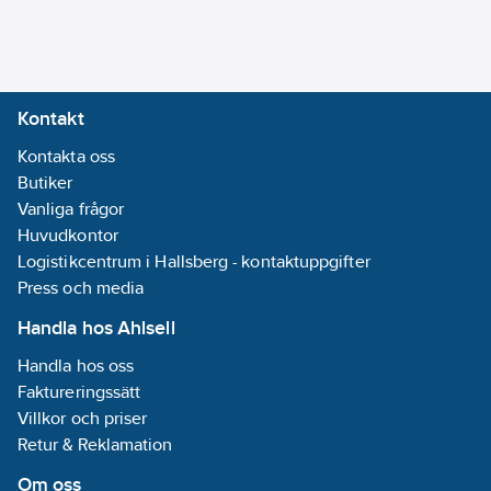
smörjmedel till tröga
lås, gångjärn, beslag,
verktyg mm.
Artikelnummer:
3115109
Kontakt
Lev.
2000005
artikelnr:
Kontakta oss
Ean
Butiker
5708923200051
artikelnr:
Vanliga frågor
Materialklass
Huvudkontor
TG1570
Logistikcentrum i Hallsberg - kontaktuppgifter
Press och media
Handla hos Ahlsell
Handla hos oss
Faktureringssätt
Villkor och priser
Retur & Reklamation
Om oss