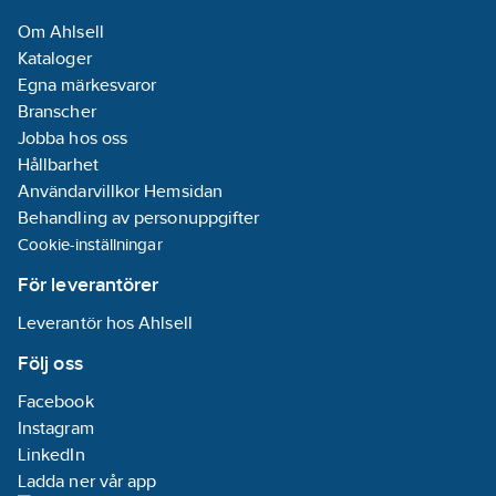
app. Oavsett om det är
Informationsplikt:
Om Ahlsell
mot befintliga
Nej
Kataloger
passersystem,
Egna märkesvaror
elektriska lås eller
Branscher
portar, fungerar Lockifi
Jobba hos oss
smidigt.
Hållbarhet
Matningsspänning: 8-
Användarvillkor Hemsidan
24V AC/DC. Lockifi
Behandling av personuppgifter
ansluts enkelt till en
Cookie-inställningar
WiFi router (2,4 GHz)
och därefter kopplas
För leverantörer
lås eller styrning till
Leverantör hos Ahlsell
dörrcentral in till
Lockifi modulens
Följ oss
reläutgång, vilket gör
Facebook
installationen snabb
Instagram
och smidig, oftast på
LinkedIn
mindre än 10 minuter.
Ladda ner vår app
Monteras på bifogad