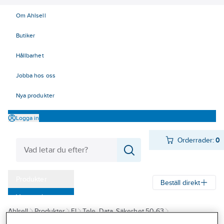
Om Ahlsell
Butiker
Hållbarhet
Jobba hos oss
Nya produkter
Logga in
Orderrader:
0
Produkter
Beställ direkt
Varumärken
Ahlsell
Produkter
El
Tele, Data, Säkerhet 50-63
Kampanjer
58 Passagesystem, porttelefoni
Passagesystem
Passagesystem