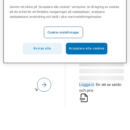
Outlet
Genom att klicka på "Acceptera alla cookies" samtycker du till lagring av cookies
på din enhet för att förbättra navigeringen på webbplatsen, analysera
LOCKIFI
Branscher
webbplatsens användning och bistå i våra marknadsföringsinsatser.
Lockifi Basic
Tjänster
RELÄMODUL LOCKIFI
Cookie-inställningar
BASIC LOCKIFI
Vårt erbjudande
Artikelnummer:
5801509
Lev. artikelnr:
120647
Bli kund
Avvisa alla
Acceptera alla cookies
Aktuellt
Logga in
för att se saldo
och pris